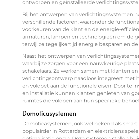
ontworpen en geïnstalleerde verlichtingssyst
Bij het ontwerpen van verlichtingssystemen h
verschillende factoren, waaronder de functiona
voorkeuren van de klant en de energie-efficië
armaturen, lampen en technologieën om de gew
terwijl ze tegelijkertijd energie besparen en d
Naast het ontwerpen van verlichtingssystemen v
waarbij ze zorgen voor een nauwkeurige plaat
schakelaars. Ze werken samen met klanten en 
verlichtingsontwerp naadloos integreert met 
en voldoet aan de functionele eisen. Door te i
en installatie kunnen klanten genieten van go
ruimtes die voldoen aan hun specifieke behoe
Domoticasystemen
Domoticasystemen, ook wel bekend als smart
populairder in Rotterdam en elektriciens spelen 
optimalisatie ervan. Deze systemen stellen hui