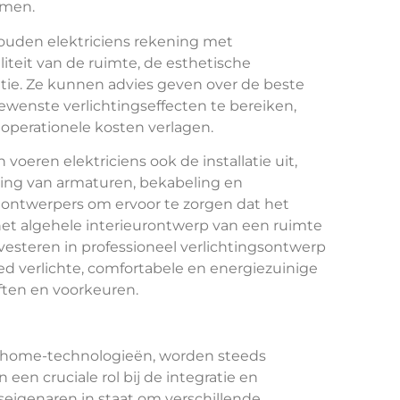
emen.
ouden elektriciens rekening met
liteit van de ruimte, de esthetische
ntie. Ze kunnen advies geven over de beste
enste verlichtingseffecten te bereiken,
e operationele kosten verlagen.
oeren elektriciens ook de installatie uit,
sing van armaturen, bekabeling en
ontwerpers om ervoor te zorgen dat het
het algehele interieurontwerp van een ruimte
nvesteren in professioneel verlichtingsontwerp
ed verlichte, comfortabele en energiezuinige
ften en voorkeuren.
 home-technologieën, worden steeds
een cruciale rol bij de integratie en
seigenaren in staat om verschillende