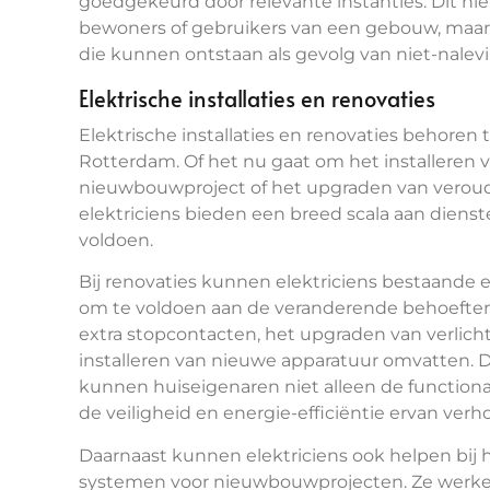
goedgekeurd door relevante instanties. Dit niet
bewoners of gebruikers van een gebouw, maar
die kunnen ontstaan als gevolg van niet-nalevi
Elektrische installaties en renovaties
Elektrische installaties en renovaties behoren 
Rotterdam. Of het nu gaat om het installeren 
nieuwbouwproject of het upgraden van verou
elektriciens bieden een breed scala aan dien
voldoen.
Bij renovaties kunnen elektriciens bestaande
om te voldoen aan de veranderende behoeften
extra stopcontacten, het upgraden van verlicht
installeren van nieuwe apparatuur omvatten. Do
kunnen huiseigenaren niet alleen de functiona
de veiligheid en energie-efficiëntie ervan verh
Daarnaast kunnen elektriciens ook helpen bij h
systemen voor nieuwbouwprojecten. Ze werke