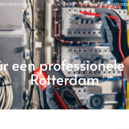
jden Rotterdam
Uit De Media
Bedrijven in Rott
 een professionele E
Rotterdam