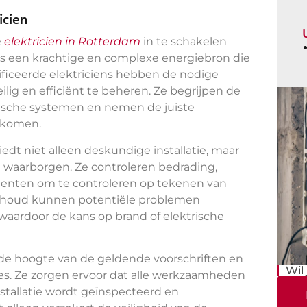
icien
e
elektricien in Rotterdam
in te schakelen
 is een krachtige en complexe energiebron die
tificeerde elektriciens hebben de nodige
eilig en efficiënt te beheren. Ze begrijpen de
trische systemen en nemen de juiste
rkomen.
edt niet alleen deskundige installatie, maar
 waarborgen. Ze controleren bedrading,
enten om te controleren op tekenen van
derhoud kunnen potentiële problemen
waardoor de kans op brand of elektrische
p de hoogte van de geldende voorschriften en
Wil
ies. Ze zorgen ervoor dat alle werkzaamheden
stallatie wordt geïnspecteerd en