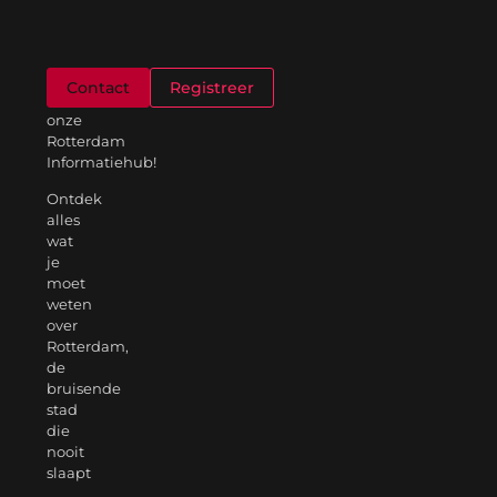
Welkom
Contact
Registreer
op
onze
Rotterdam
Informatiehub!
Ontdek
alles
wat
je
moet
weten
over
Rotterdam,
de
bruisende
stad
die
nooit
slaapt