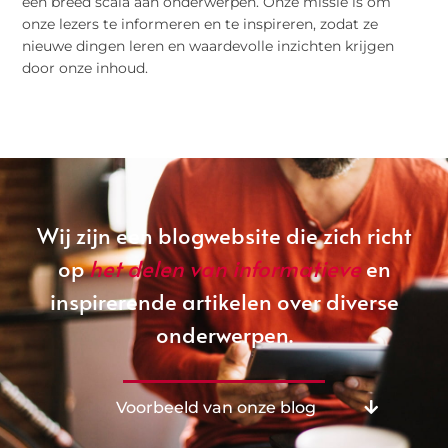
een breed scala aan onderwerpen. Onze missie is om
onze lezers te informeren en te inspireren, zodat ze
nieuwe dingen leren en waardevolle inzichten krijgen
door onze inhoud.
Wij zijn een blogwebsite die zich richt
op
het delen van informatieve
en
inspirerende artikelen over diverse
onderwerpen.
Voorbeeld van onze blog