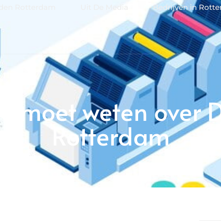
jden Rotterdam
Uit De Media
Bedrijven in Rott
je moet weten over D
Rotterdam