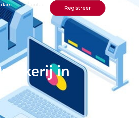
erdam
Contact
Registreer
rukkerij in