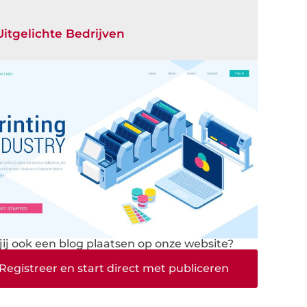
Uitgelichte Bedrijven
 jij ook een blog plaatsen op onze website?
Registreer en start direct met publiceren