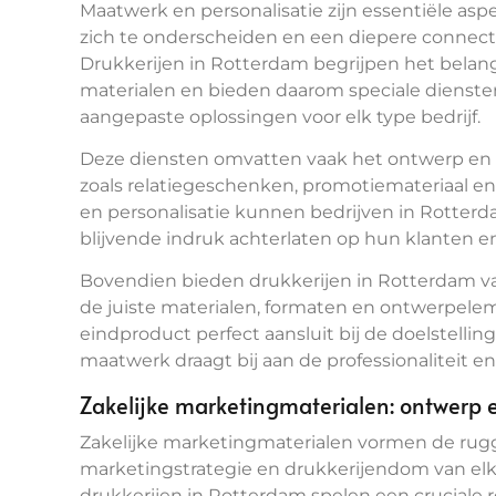
Maatwerk en personalisatie zijn essentiële as
zich te onderscheiden en een diepere connec
Drukkerijen in Rotterdam begrijpen het bela
materialen en bieden daarom speciale diensten 
aangepaste oplossingen voor elk type bedrijf.
Deze diensten omvatten vaak het ontwerp en 
zoals relatiegeschenken, promotiemateriaal e
en personalisatie kunnen bedrijven in Rotter
blijvende indruk achterlaten op hun klanten en
Bovendien bieden drukkerijen in Rotterdam vaa
de juiste materialen, formaten en ontwerpele
eindproduct perfect aansluit bij de doelstellin
maatwerk draagt bij aan de professionaliteit en
Zakelijke marketingmaterialen: ontwerp e
Zakelijke marketingmaterialen vormen de rugg
marketingstrategie en drukkerijendom van elk
drukkerijen in Rotterdam spelen een cruciale r