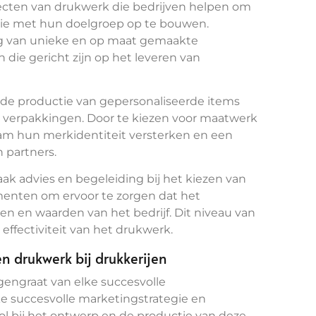
pecten van drukwerk die bedrijven helpen om
tie met hun doelgroep op te bouwen.
ng van unieke en op maat gemaakte
die gericht zijn op het leveren van
de productie van gepersonaliseerde items
n verpakkingen. Door te kiezen voor maatwerk
dam hun merkidentiteit versterken en een
 partners.
k advies en begeleiding bij het kiezen van
menten om ervoor te zorgen dat het
gen en waarden van het bedrijf. Dit niveau van
 effectiviteit van het drukwerk.
n drukwerk bij drukkerijen
engraat van elke succesvolle
e succesvolle marketingstrategie en
ol bij het ontwerp en de productie van deze