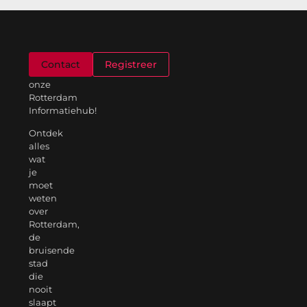
Welkom
Contact
Registreer
op
onze
Rotterdam
Informatiehub!
Ontdek
alles
wat
je
moet
weten
over
Rotterdam,
de
bruisende
stad
die
nooit
slaapt