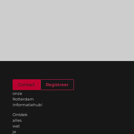
Welkom
Contact
Registreer
op
onze
Rotterdam
Informatiehub!
Ontdek
alles
wat
je