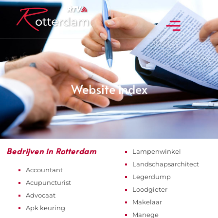
Website index
Bedrijven in Rotterdam
Lampenwinkel
Landschapsarchitect
Accountant
Legerdump
Acupuncturist
Loodgieter
Advocaat
Makelaar
Apk keuring
Manege