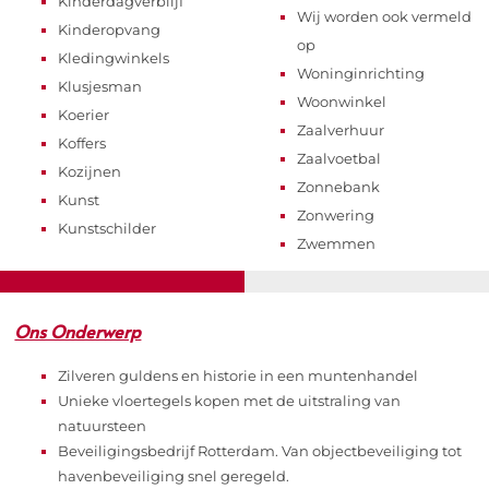
Kinderdagverblijf
Wij worden ook vermeld
Kinderopvang
op
Kledingwinkels
Woninginrichting
Klusjesman
Woonwinkel
Koerier
Zaalverhuur
Koffers
Zaalvoetbal
Kozijnen
Zonnebank
Kunst
Zonwering
Kunstschilder
Zwemmen
Ons Onderwerp
Zilveren guldens en historie in een muntenhandel
Unieke vloertegels kopen met de uitstraling van
natuursteen
Beveiligingsbedrijf Rotterdam. Van objectbeveiliging tot
havenbeveiliging snel geregeld.