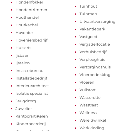
Hondenfokker
Tuinhout
Hondentrimmer
Tuinman
Houthandel
Uitvaartverzorging
Houtkachel
Vakantiepark
Hovenier
Vastgoed
Hoveniersbedrijf
Vergaderlocatie
Huisarts
Verhuisbedrijf
Ijsbaan
Verpleeghuis
Ijssalon
Verzorgingshuis
Incassobureau
Vloerbedekking
Installatiebedrijf
Vloeren
Interieurarchitect
Vuilstort
Isolatie specialist
Wasserette
Jeugdzorg
Wasstraat
Juwelier
Wellness
KantoorartiKelen
Wereldwinkel
Kinderboerderij
Werkkleding