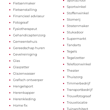
Sportschool
Fietsenmaker
Sportwinkel
Fietsenstalling
Stoffenwinkel
Financieel adviseur
Stomerij
Fotograaf
Stratenmaker
Fysiotherapeut
Stukadoor
Gehandicaptenzorg
Supermarkt
Gemeentehuis
Tandarts
Gereedschap huren
Tegels
Gevelreiniging
Tegelzetter
Glas
Telefoonwinkel
Glaszetter
Theater
Glazenwasser
Thuiszorg
Grafisch ontwerper
Timmerbedrijf
Hengelsport
Transportbedrijf
Herenkapper
Trouwfotograaf
Herenkleding
Trouwlocatie
Home fix
Tuinarchitect