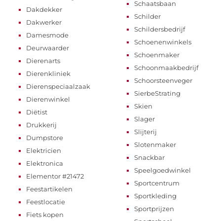
Schaatsbaan
Dakdekker
Schilder
Dakwerker
Schildersbedrijf
Damesmode
Schoenenwinkels
Deurwaarder
Schoenmaker
Dierenarts
Schoonmaakbedrijf
Dierenkliniek
Schoorsteenveger
Dierenspeciaalzaak
SierbeStrating
Dierenwinkel
Skien
Diëtist
Slager
Drukkerij
Slijterij
Dumpstore
Slotenmaker
Elektricien
Snackbar
Elektronica
Speelgoedwinkel
Elementor #21472
Sportcentrum
Feestartikelen
Sportkleding
Feestlocatie
Sportprijzen
Fiets kopen