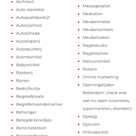
Architect
Massagesalon
Auto reparatie
Mediation
Autopoetsbedrijf
Meubelmaker
Autorijschool
Meubelwinkels
Autoschade
Meubelzaken
Autosloperij
Nagelstudio
Autospuiterij
Nagelstyliste
Avondwinkel
Natuurwinkel
Babywinkel
Notaris
Bakkerij
Online marketing
Banen
Openingstijden
Bedrijfsuitje
Rotterdam: check snel
Begraafplaats
wat nu open is (winkels,
Begrafenisondernemer
supermarkten, diensten)
Behanger
Opslag
Belegde broodjes
Opticien
Benzinestation
Orthodontist
Beroemdheden​