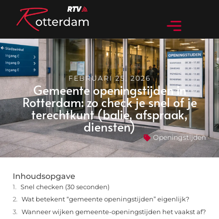
FEBRUARI 25, 2026
Gemeente openingstijden in
Rotterdam: zo check je snel of je
terechtkunt (balie, afspraak,
diensten)
Openingstijden
Inhoudsopgave
Snel checken (30 seconden)
Wat betekent “gemeente openingstijden” eigenlijk?
Wanneer wijken gemeente-openingstijden het vaakst af?