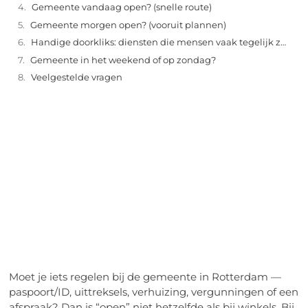
Gemeente vandaag open? (snelle route)
Gemeente morgen open? (vooruit plannen)
Handige doorkliks: diensten die mensen vaak tegelijk zoeken
Gemeente in het weekend of op zondag?
Veelgestelde vragen
"
Laten we van start gaan en verkennen hoe u
lokale reclame kunt benutten om de groei
van uw onderneming te stimuleren.
Laten we beginnen
Moet je iets regelen bij de gemeente in Rotterdam —
paspoort/ID, uittreksels, verhuizing, vergunningen of een
afspraak? Dan is “open” niet hetzelfde als bij winkels. Bij