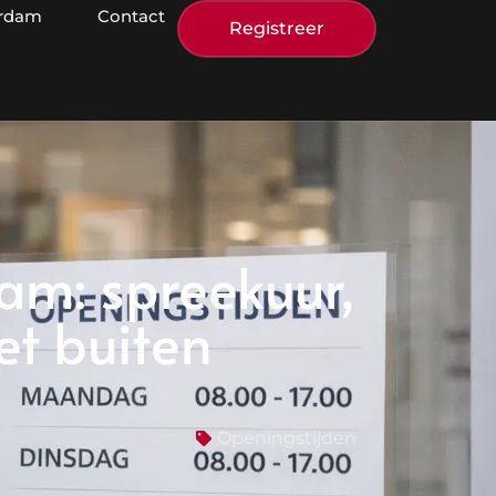
erdam
Contact
Registreer
dam: spreekuur,
et buiten
Openingstijden