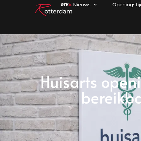
Nieuws
Openingsti
Huisarts openi
bereikba