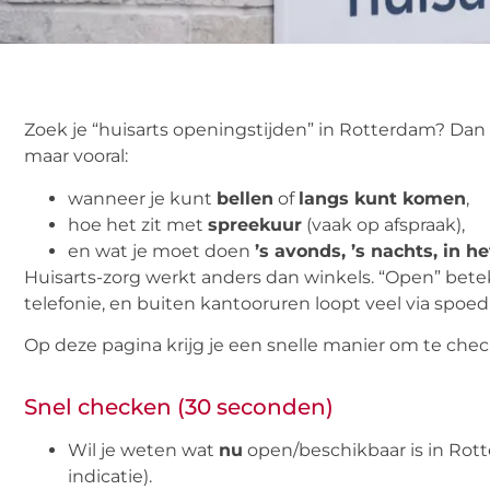
Zoek je “huisarts openingstijden” in Rotterdam? Dan z
maar vooral:
wanneer je kunt
bellen
of
langs kunt komen
,
hoe het zit met
spreekuur
(vaak op afspraak),
en wat je moet doen
’s avonds, ’s nachts, in 
Huisarts-zorg werkt anders dan winkels. “Open” betek
telefonie, en buiten kantooruren loopt veel via spoed
Op deze pagina krijg je een snelle manier om te che
Snel checken (30 seconden)
Wil je weten wat
nu
open/beschikbaar is in Rot
indicatie).