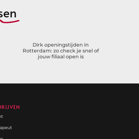
sen
Dirk openingstijden in
Rotterdam: zo check je snel of
jouw filiaal open is
DRIJVEN
nt
rapeut
er