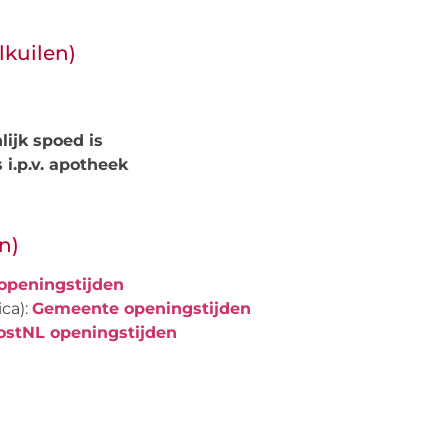
lkuilen)
lijk spoed is
 i.p.v. apotheek
n)
openingstijden
ca):
Gemeente openingstijden
ostNL openingstijden