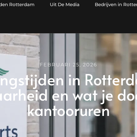
jden Rotterdam
Uit De Media
Bedrijven in Rott
FEBRUARI 25, 2026
ngstijden in Rotter
arheid en wat je do
kantooruren