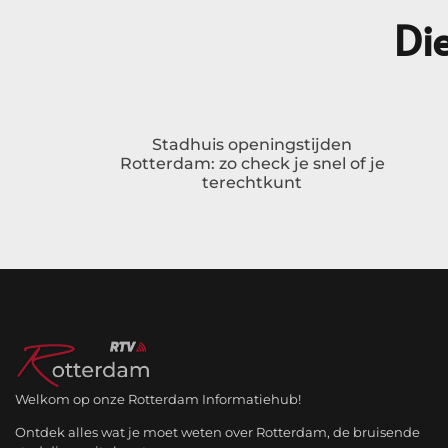
Die
Stadhuis openingstijden
Rotterdam: zo check je snel of je
terechtkunt
Welkom op onze Rotterdam Informatiehub!
Ontdek alles wat je moet weten over Rotterdam, de bruisende