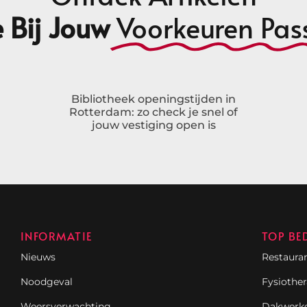
 Bij Jouw
Voorkeuren Pas
Bibliotheek openingstijden in
Rotterdam: zo check je snel of
jouw vestiging open is
INFORMATIE
TOP BE
Nieuws
Restaura
Noodgeval
Fysiothe
Weersverwachting
Dakwerk