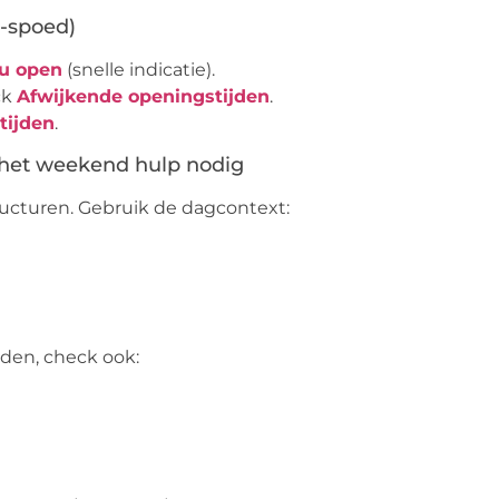
t-spoed)
u open
(snelle indicatie).
eck
Afwijkende openingstijden
.
tijden
.
n het weekend hulp nodig
ructuren. Gebruik de dagcontext:
jden, check ook: