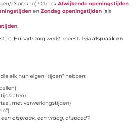
dagen/afspraken)? Check
Afwijkende openingstijden
.
ningstijden
en
Zondag openingstijden
(als
stijden
.
e start. Huisartszorg werkt meestal via
afspraak en
 die elk hun eigen “tijden” hebben:
bellen)
tijdsloten)
rtaal, met verwerkingstijden)
en”)
een afspraak, een vraag, of spoed?