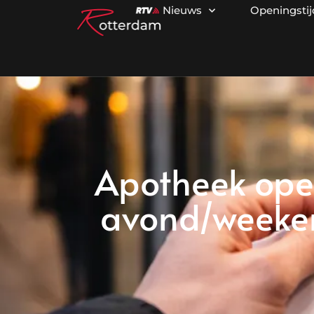
Nieuws
Openingsti
Apotheek open
avond/weeken