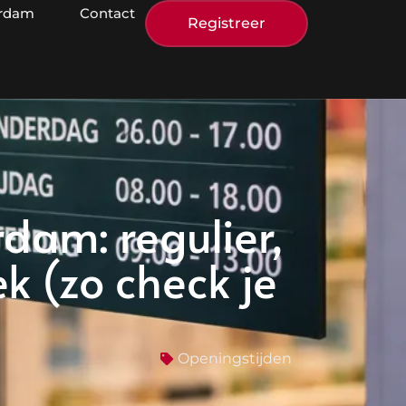
erdam
Contact
Registreer
dam: regulier,
 (zo check je
Openingstijden