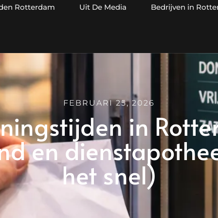
jden Rotterdam
Uit De Media
Bedrijven in Rott
FEBRUARI 25, 2026
ingstijden in Rotter
d en dienstapotheek
het snel)