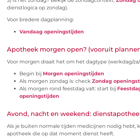
3) Is het zondag? Bekijk de zondagcontext:
Zondag o
dienstlogica op zondag).
Voor bredere dagplanning:
Vandaag openingstijden
Apotheek morgen open? (vooruit planne
Voor morgen draait het om het dagtype (werkdag/za/
Begin bij
Morgen openingstijden
Als morgen zondag is: check
Zondag openingst
Als morgen rond feestdag valt: start bij
Feestda
openingstijden
Avond, nacht en weekend: dienstapothee
Als je buiten normale tijden medicijnen nodig hebt, 
apotheek die op dat moment dienst heeft.