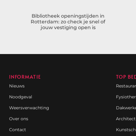
Bibliotheek openingstijden in
Rotterdam: zo check je snel of
jouw vestiging open is
INFORMATIE
TOP BE
Nieuws
Restaura
Noodgeval
Fysiothe
Weersverwachting
Dakwerk
Over ons
Architect
Contact
Kunstsch