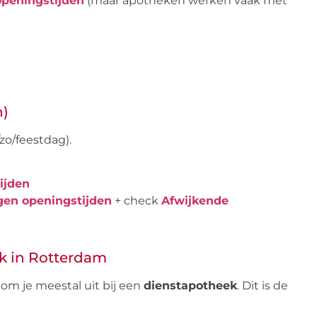
peningstijden
(maar apotheken werken vaak met
n)
zo/feestdag).
ijden
gen openingstijden
+ check
Afwijkende
k in Rotterdam
kom je meestal uit bij een
dienstapotheek
. Dit is de