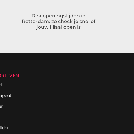
Dirk openingstijden in
Rotterdam: zo check je snel of
jouw filiaal open is
DRIJVEN
nt
rapeut
er
ilder