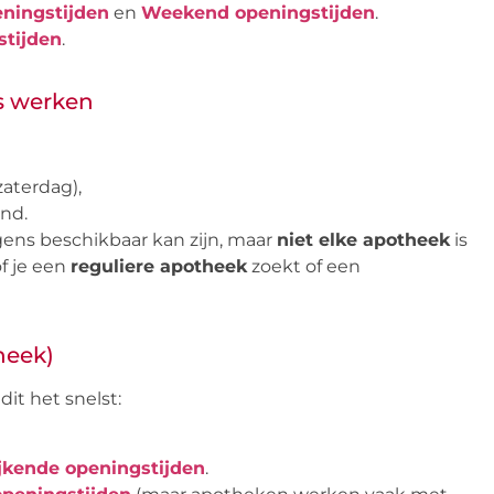
ningstijden
en
Weekend openingstijden
.
stijden
.
s werken
aterdag),
nd.
gens beschikbaar kan zijn, maar
niet elke apotheek
is
f je een
reguliere apotheek
zoekt of een
heek)
it het snelst:
jkende openingstijden
.