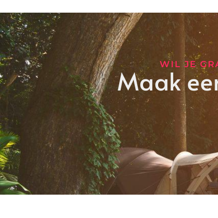
WIL JE G
Maak een