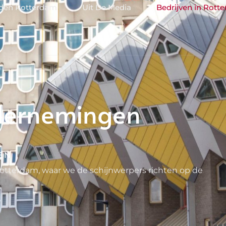
jden Rotterdam
Uit De Media
Bedrijven in Rott
dernemingen
EN
Rotterdam, waar we de schijnwerpers richten op de