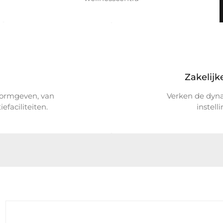
Zakelijk
vormgeven, van
Verken de dyna
faciliteiten.
instell