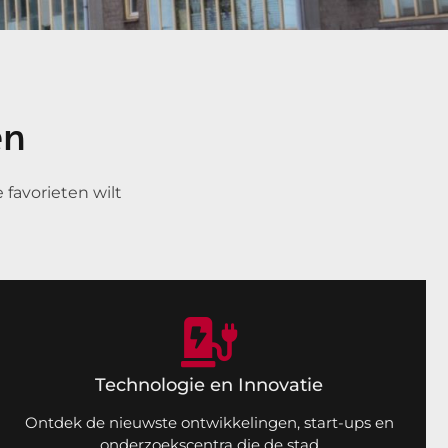
en
favorieten wilt
Technologie en Innovatie
Ontdek de nieuwste ontwikkelingen, start-ups en
onderzoekscentra die de stad