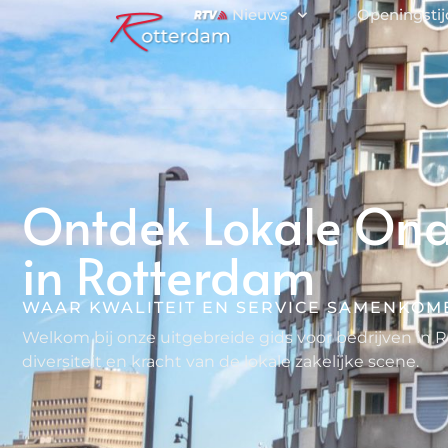
Nieuws
Openingsti
Ontdek Lokale On
in Rotterdam
WAAR KWALITEIT EN SERVICE SAMENKOM
Welkom bij onze uitgebreide gids voor bedrijven in 
diversiteit en kracht van de lokale zakelijke scene.