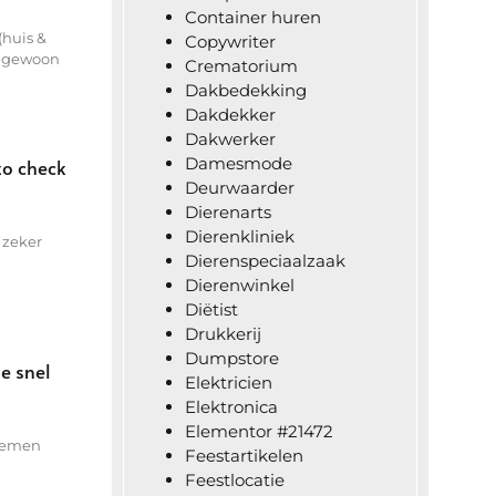
Container huren
(huis &
Copywriter
f gewoon
Crematorium
Dakbedekking
Dakdekker
Dakwerker
Damesmode
zo check
Deurwaarder
Dierenarts
Dierenkliniek
 zeker
Dierenspeciaalzaak
Dierenwinkel
Diëtist
Drukkerij
Dumpstore
e snel
Elektricien
Elektronica
Elementor #21472
 nemen
Feestartikelen
Feestlocatie