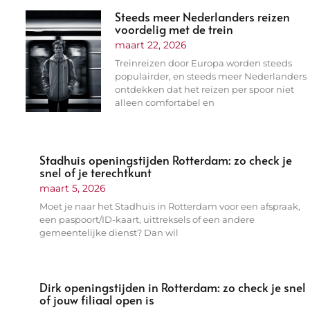
Steeds meer Nederlanders reizen
voordelig met de trein
maart 22, 2026
Treinreizen door Europa worden steeds
populairder, en steeds meer Nederlanders
ontdekken dat het reizen per spoor niet
alleen comfortabel en
Stadhuis openingstijden Rotterdam: zo check je
snel of je terechtkunt
maart 5, 2026
Moet je naar het Stadhuis in Rotterdam voor een afspraak,
een paspoort/ID-kaart, uittreksels of een andere
gemeentelijke dienst? Dan wil
Dirk openingstijden in Rotterdam: zo check je snel
of jouw filiaal open is