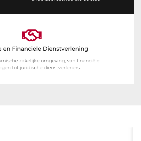
e en Financiële Dienstverlening
mische zakelijke omgeving, van financiële
ingen tot juridische dienstverleners.