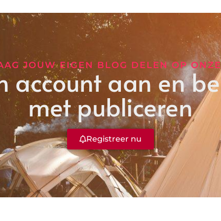
RAAG JOUW EIGEN BLOG DELEN OP ONZE
 account aan en beg
met publiceren
Registreer nu