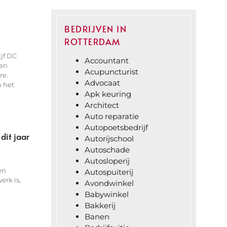
BEDRIJVEN IN
ROTTERDAM
jf DC
Accountant
ren
Acupuncturist
re.
Advocaat
 het
Apk keuring
Architect
Auto reparatie
Autopoetsbedrijf
dit jaar
Autorijschool
Autoschade
Autosloperij
en
Autospuiterij
rk is,
Avondwinkel
Babywinkel
Bakkerij
Banen