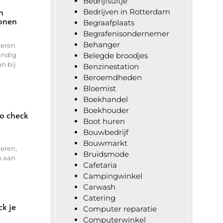
Bedrijfsuitje
n
Bedrijven in Rotterdam
wonen
Begraafplaats
Begrafenisondernemer
Behanger
deren
andig
Belegde broodjes
an bij
Benzinestation
Beroemdheden​
Bloemist
Boekhandel
Boekhouder
zo check
Boot huren
Bouwbedrijf
Bouwmarkt
deren,
Bruidsmode
n aan
Cafetaria
Campingwinkel
Carwash
Catering
k je
Computer reparatie
Computerwinkel