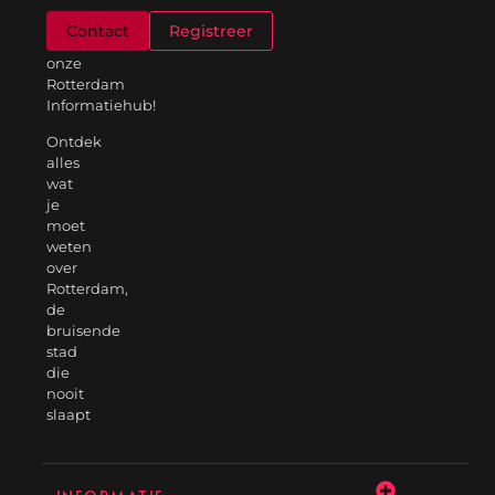
Welkom
Contact
Registreer
op
onze
Rotterdam
Informatiehub!
Ontdek
alles
wat
je
moet
weten
over
Rotterdam,
de
bruisende
stad
die
nooit
slaapt