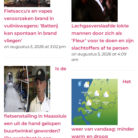
Fietsaccu's en vapes
veroorzaken brand in
vuilniswagens: 'Batterij
Lachgasverslaafde lokte
kan spontaan in brand
mannen door zich als
vliegen'
‘Fleur’ voor te doen en zijn
on augustus 5, 2026 at 3:02 pm
slachtoffers af te persen
on augustus 5, 2026 at 4:09
am
Is de
Het
fietsenstalling in Maassluis
een uit de hand gelopen
weer van vandaag: minder
buurtwinkel geworden?
warm en droog