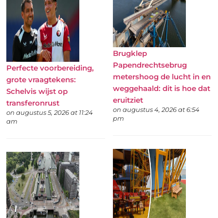
Brugklep
Papendrechtsebrug
Perfecte voorbereiding,
metershoog de lucht in en
grote vraagtekens:
weggehaald: dit is hoe dat
Schelvis wijst op
eruitziet
transferonrust
on augustus 4, 2026 at 6:54
on augustus 5, 2026 at 11:24
pm
am