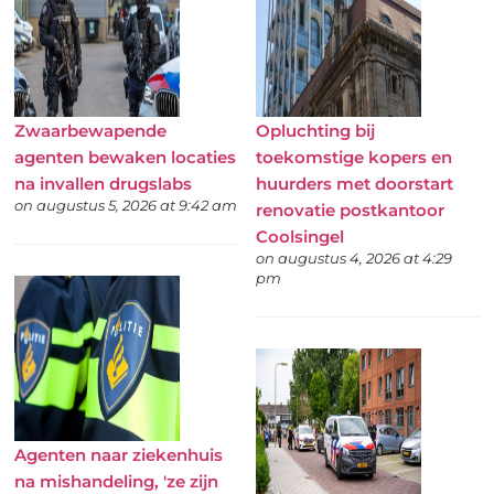
Zwaarbewapende
Opluchting bij
agenten bewaken locaties
toekomstige kopers en
na invallen drugslabs
huurders met doorstart
on augustus 5, 2026 at 9:42 am
renovatie postkantoor
Coolsingel
on augustus 4, 2026 at 4:29
pm
Agenten naar ziekenhuis
na mishandeling, 'ze zijn