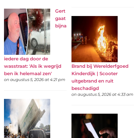
Gert
gaat
bijna
iedere dag door de
wasstraat: 'Als ik wegrijd
Brand bij Werelderfgoed
ben ik helemaal zen'
Kinderdijk | Scooter
on augustus 5, 2026 at 4:21 pm
uitgebrand en ruit
beschadigd
on augustus 5, 2026 at 4:33 am