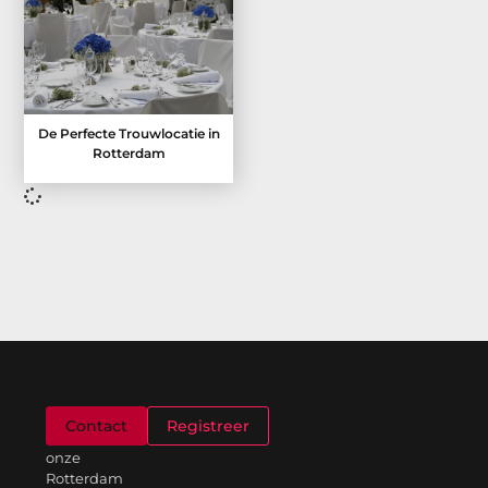
De Perfecte Trouwlocatie in
Rotterdam
Welkom
Contact
Registreer
op
onze
Rotterdam