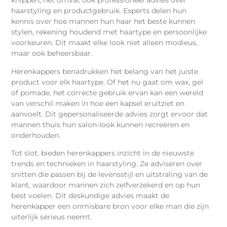
knippen; het omvat ook professioneel advies over
haarstyling en productgebruik. Experts delen hun
kennis over hoe mannen hun haar het beste kunnen
stylen, rekening houdend met haartype en persoonlijke
voorkeuren. Dit maakt elke look niet alleen modieus,
maar ook beheersbaar.
Herenkappers benadrukken het belang van het juiste
product voor elk haartype. Of het nu gaat om wax, gel
of pomade, het correcte gebruik ervan kan een wereld
van verschil maken in hoe een kapsel eruitziet en
aanvoelt. Dit gepersonaliseerde advies zorgt ervoor dat
mannen thuis hun salon-look kunnen recreëren en
onderhouden.
Tot slot, bieden herenkappers inzicht in de nieuwste
trends en technieken in haarstyling. Ze adviseren over
snitten die passen bij de levensstijl en uitstraling van de
klant, waardoor mannen zich zelfverzekerd en op hun
best voelen. Dit deskundige advies maakt de
herenkapper een onmisbare bron voor elke man die zijn
uiterlijk serieus neemt.