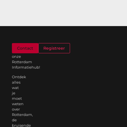
Welkom
Contact
Registreer
op
onze
Rotterdam
Informatiehub!
Ontdek
alles
wat
je
moet
weten
over
Rotterdam,
de
bruisende