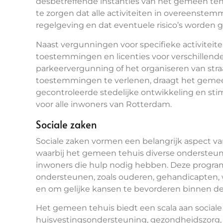
desbetreffende instanties van het gemeen teh
te zorgen dat alle activiteiten in overeenste
regelgeving en dat eventuele risico’s worden 
Naast vergunningen voor specifieke activiteit
toestemmingen en licenties voor verschillende
parkeervergunning of het organiseren van st
toestemmingen te verlenen, draagt het gemee
gecontroleerde stedelijke ontwikkeling en sti
voor alle inwoners van Rotterdam.
Sociale zaken
Sociale zaken vormen een belangrijk aspect va
waarbij het gemeen tehuis diverse ondersteu
inwoners die hulp nodig hebben. Deze progra
ondersteunen, zoals ouderen, gehandicapten,
en om gelijke kansen te bevorderen binnen 
Het gemeen tehuis biedt een scala aan sociale 
huisvestingsondersteuning, gezondheidszorg,