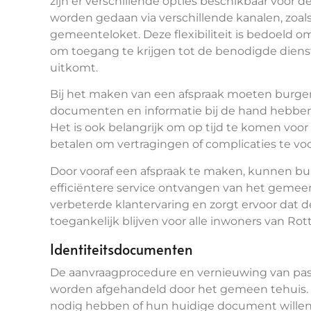
zijn er verschillende opties beschikbaar voor 
worden gedaan via verschillende kanalen, zoals t
gemeenteloket. Deze flexibiliteit is bedoeld 
om toegang te krijgen tot de benodigde dienst
uitkomt.
Bij het maken van een afspraak moeten burger
documenten en informatie bij de hand hebben,
Het is ook belangrijk om op tijd te komen voor
betalen om vertragingen of complicaties te v
Door vooraf een afspraak te maken, kunnen bu
efficiëntere service ontvangen van het gemeen
verbeterde klantervaring en zorgt ervoor dat
toegankelijk blijven voor alle inwoners van Ro
Identiteitsdocumenten
De aanvraagprocedure en vernieuwing van pas
worden afgehandeld door het gemeen tehuis. 
nodig hebben of hun huidige document willen