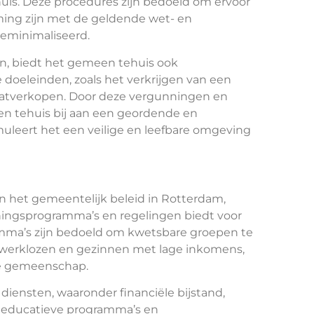
uis. Deze procedures zijn bedoeld om ervoor
mming zijn met de geldende wet- en
geminimaliseerd.
en, biedt het gemeen tehuis ook
 doeleinden, zoals het verkrijgen van een
raatverkopen. Door deze vergunningen en
n tehuis bij aan een geordende en
muleert het een veilige en leefbare omgeving
n het gemeentelijk beleid in Rotterdam,
ningsprogramma’s en regelingen biedt voor
mma’s zijn bedoeld om kwetsbare groepen te
 werklozen en gezinnen met lage inkomens,
de gemeenschap.
diensten, waaronder financiële bijstand,
 educatieve programma’s en