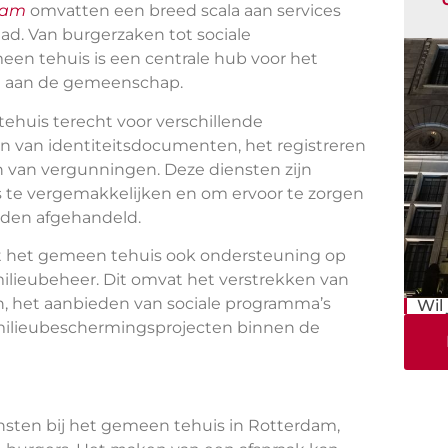
dam
omvatten een breed scala aan services
tad. Van burgerzaken tot sociale
een tehuis is een centrale hub voor het
en aan de gemeenschap.
huis terecht voor verschillende
en van identiteitsdocumenten, het registreren
en van vergunningen. Deze diensten zijn
s te vergemakkelijken en om ervoor te zorgen
orden afgehandeld.
dt het gemeen tehuis ook ondersteuning op
milieubeheer. Dit omvat het verstrekken van
en, het aanbieden van sociale programma’s
Wil
 milieubeschermingsprojecten binnen de
nsten bij het gemeen tehuis in Rotterdam,