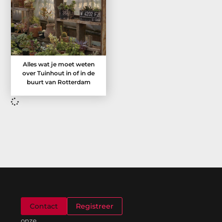
Alles wat je moet weten
over Tuinhout in of in de
buurt van Rotterdam
Welkom
Contact
Registreer
op
onze