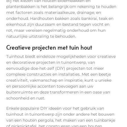
Bij het kiezen van houten bloembakken en
plantenbakken is het belangrijk om rekening te houden
met factoren zoals materiaalkeuze, drainage, en
onderhoud. Hardhouten bakken zoals bankirai, teak en
eikenhout zijn duurzaam en bestand tegen vocht en
rot, maar vereisen regelmatig onderhoud om hun
natuurlijke uitstraling te behouden.
Creatieve projecten met tuin hout
Tuinhout biedt eindeloze mogelijkheden voor creatieve
en decoratieve projecten in tuinontwerp, van
eenvoudige doe-het-zelf (DIY) projecten tot meer
complexe constructies en installaties. Met een beetje
creativiteit, vakmanschap en inspiratie, kunt u unieke
en persoonlijke accenten toevoegen aan uw
buitenruimte en deze transformeren in een oase van
schoonheid en rust.
Enkele populaire DIY ideeën voor het gebruik van
tuinhout in tuinontwerp zijn onder andere het bouwen
van een houten pergola, het maken van een tuinbankje
of picknicktafel, het construeren van een houten