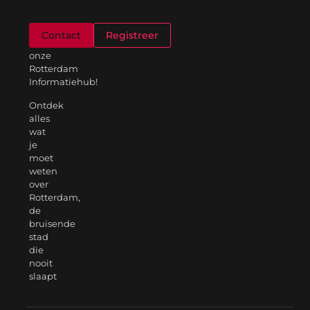
Welkom
Contact
Registreer
op
onze
Rotterdam
Informatiehub!
Ontdek
alles
wat
je
moet
weten
over
Rotterdam,
de
bruisende
stad
die
nooit
slaapt