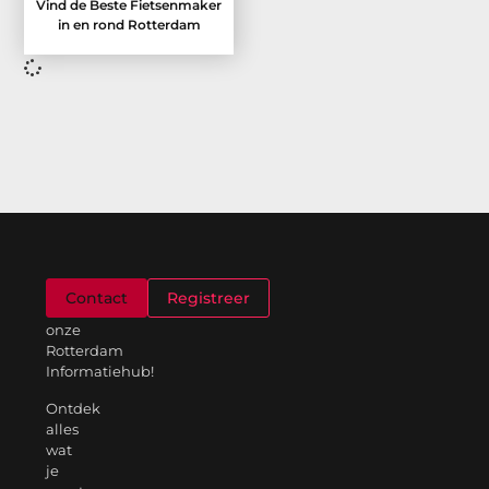
Vind de Beste Fietsenmaker
in en rond Rotterdam
Welkom
Contact
Registreer
op
onze
Rotterdam
Informatiehub!
Ontdek
alles
wat
je