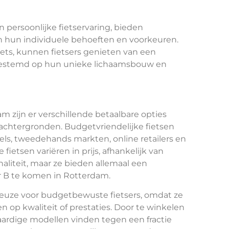
n persoonlijke fietservaring, bieden
n hun individuele behoeften en voorkeuren.
ets, kunnen fietsers genieten van een
 afgestemd op hun unieke lichaamsbouw en
am zijn er verschillende betaalbare opties
n achtergronden. Budgetvriendelijke fietsen
ls, tweedehands markten, online retailers en
 fietsen variëren in prijs, afhankelijk van
naliteit, maar ze bieden allemaal een
r B te komen in Rotterdam.
keuze voor budgetbewuste fietsers, omdat ze
n op kwaliteit of prestaties. Door te winkelen
aardige modellen vinden tegen een fractie