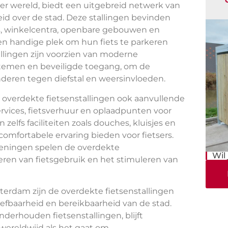
ter wereld, biedt een uitgebreid netwerk van
id over de stad. Deze stallingen bevinden
ions, winkelcentra, openbare gebouwen en
 en handige plek om hun fiets te parkeren
tallingen zijn voorzien van moderne
ystemen en beveiligde toegang, om de
nderen tegen diefstal en weersinvloeden.
 overdekte fietsenstallingen ook aanvullende
ervices, fietsverhuur en oplaadpunten voor
zelfs faciliteiten zoals douches, kluisjes en
omfortabele ervaring bieden voor fietsers.
zieningen spelen de overdekte
Wil
deren van fietsgebruik en het stimuleren van
erdam zijn de overdekte fietsenstallingen
leefbaarheid en bereikbaarheid van de stad.
derhouden fietsenstallingen, blijft
wereldwijd als het gaat om