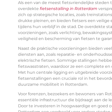
Als een van de meest fietsvriendelijke steden 
overdekte
fietsenstalling in Rotterdam
verspre
zich op strategische locaties, zoals treinstat
drukke pleinen, en bieden fietsers een veilige
tijdens hun verblijf in de stad. De overdekte s
voorzieningen, zoals verlichting, bewakingss
veiligheid en bescherming van fietsen te gara
Naast de praktische voorzieningen bieden veel
diensten aan, zoals reparatie- en onderhoudss
elektrische fietsen. Sommige stallingen hebben 
fietswasstraten, waardoor ze een complete en c
Met hun centrale ligging en uitgebreide voor
fietsenstallingen een cruciale rol in het bevor
duurzame mobiliteit in Rotterdam.
Voor forenzen, bezoekers en bewoners van Rott
essentiële infrastructuur die bijdraagt aan de 
Door te investeren in hoogwaardige en goed on
Rotterdam een voorbeeld voor andere steden 