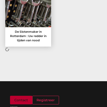
De Slotenmaker in
Rotterdam : Uw redder in
tijden van nood
Welkom
Contact
Registreer
op