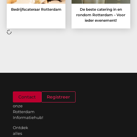
Bedrijfscateraar Rotterdam
De beste catering in en
rondom Rotterdam – Voor
ieder evenement!
Welkom
Contact
Registreer
op
onze
Rotterdam
Informatiehub!
Ontdek
alles