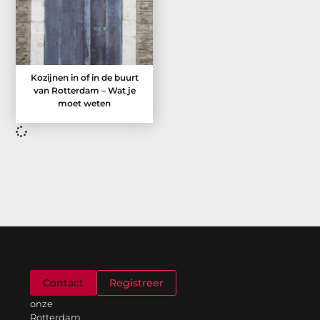
Kozijnen in of in de buurt
van Rotterdam – Wat je
moet weten
Welkom
Contact
Registreer
op
onze
Rotterdam