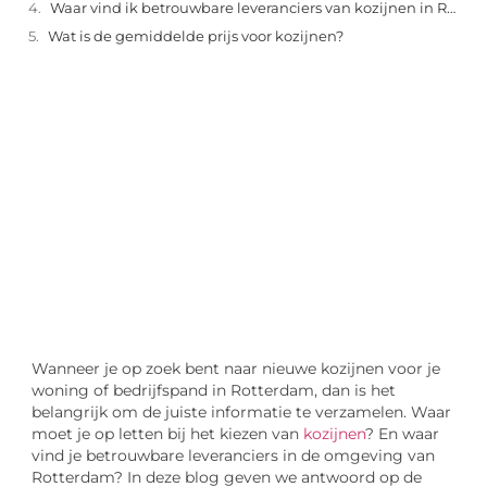
Waar vind ik betrouwbare leveranciers van kozijnen in Rotterdam?
Wat is de gemiddelde prijs voor kozijnen?
"
Laten we van start gaan en verkennen hoe u
lokale reclame kunt benutten om de groei
van uw onderneming te stimuleren.
Laten we beginnen
Wanneer je op zoek bent naar nieuwe kozijnen voor je
woning of bedrijfspand in Rotterdam, dan is het
belangrijk om de juiste informatie te verzamelen. Waar
moet je op letten bij het kiezen van
kozijnen
? En waar
vind je betrouwbare leveranciers in de omgeving van
Rotterdam? In deze blog geven we antwoord op de