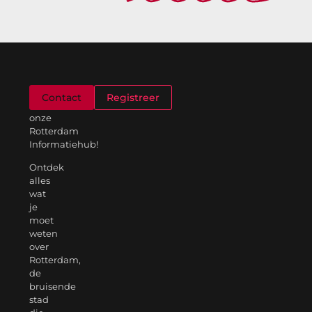
Welkom
Contact
Registreer
op
onze
Rotterdam
Informatiehub!
Ontdek
alles
wat
je
moet
weten
over
Rotterdam,
de
bruisende
stad