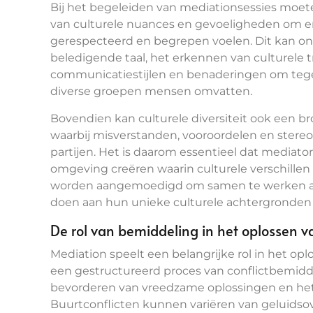
Bij het begeleiden van mediationsessies moet
van culturele nuances en gevoeligheden om erv
gerespecteerd en begrepen voelen. Dit kan on
beledigende taal, het erkennen van culturele 
communicatiestijlen en benaderingen om te
diverse groepen mensen omvatten.
Bovendien kan culturele diversiteit ook een bro
waarbij misverstanden, vooroordelen en stere
partijen. Het is daarom essentieel dat mediato
omgeving creëren waarin culturele verschillen
worden aangemoedigd om samen te werken aan
doen aan hun unieke culturele achtergronden
De rol van bemiddeling in het oplossen v
Mediation speelt een belangrijke rol in het op
een gestructureerd proces van conflictbemidde
bevorderen van vreedzame oplossingen en het h
Buurtconflicten kunnen variëren van geluidsov