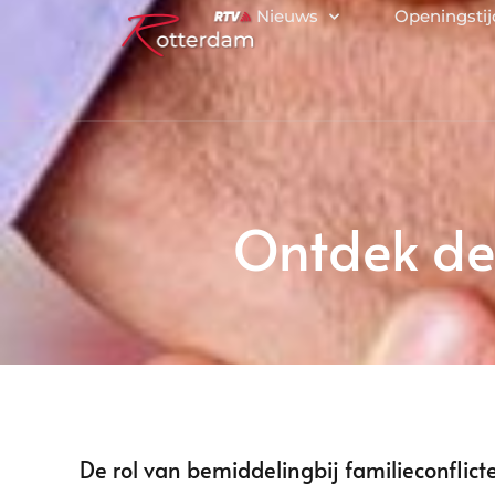
Nieuws
Openingsti
Ontdek de
De rol van bemiddelingbij familieconflict