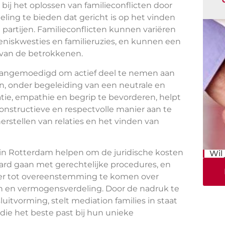
l bij het oplossen van familieconflicten door
ling te bieden dat gericht is op het vinden
partijen. Familieconflicten kunnen variëren
feniskwesties en familieruzies, en kunnen een
n van de betrokkenen.
aangemoedigd om actief deel te nemen aan
n, onder begeleiding van een neutrale en
ie, empathie en begrip te bevorderen, helpt
onstructieve en respectvolle manier aan te
stellen van relaties en het vinden van
 in Rotterdam helpen om de juridische kosten
Wil
ard gaan met gerechtelijke procedures, en
nter tot overeenstemming te komen over
n en vermogensverdeling. Door de nadruk te
tvorming, stelt mediation families in staat
die het beste past bij hun unieke