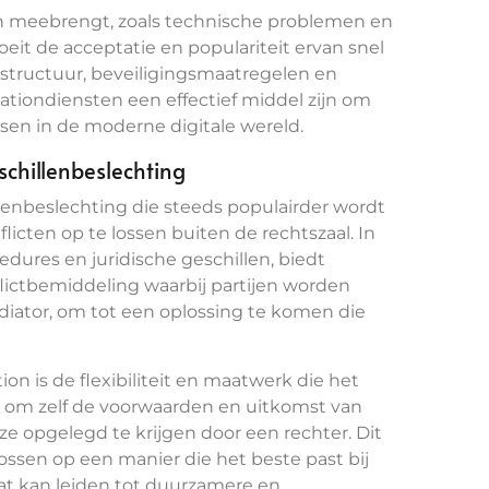
h meebrengt, zoals technische problemen en
eit de acceptatie en populariteit ervan snel
astructuur, beveiligingsmaatregelen en
tiondiensten een effectief middel zijn om
rsen in de moderne digitale wereld.
schillenbeslechting
llenbeslechting die steeds populairder wordt
icten op te lossen buiten de rechtszaal. In
edures en juridische geschillen, biedt
lictbemiddeling waarbij partijen worden
diator, om tot een oplossing te komen die
on is de flexibiliteit en maatwerk die het
n om zelf de voorwaarden en uitkomst van
e opgelegd te krijgen door een rechter. Dit
 lossen op een manier die het beste past bij
t kan leiden tot duurzamere en