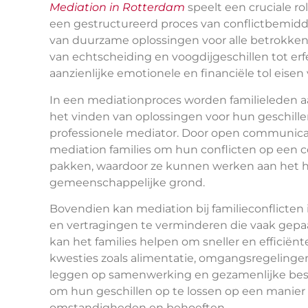
Mediation in Rotterdam
speelt een cruciale ro
een gestructureerd proces van conflictbemidde
van duurzame oplossingen voor alle betrokken 
van echtscheiding en voogdijgeschillen tot er
aanzienlijke emotionele en financiële tol eise
In een mediationproces worden familieleden 
het vinden van oplossingen voor hun geschille
professionele mediator. Door open communicat
mediation families om hun conflicten op een c
pakken, waardoor ze kunnen werken aan het her
gemeenschappelijke grond.
Bovendien kan mediation bij familieconflicten
en vertragingen te verminderen die vaak gepa
kan het families helpen om sneller en efficië
kwesties zoals alimentatie, omgangsregelinge
leggen op samenwerking en gezamenlijke beslui
om hun geschillen op te lossen op een manier 
omstandigheden en behoeften.