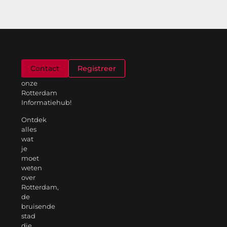
Welkom
Contact
Registreer
op
onze
Rotterdam
Informatiehub!
Ontdek
alles
wat
je
moet
weten
over
Rotterdam,
de
bruisende
stad
die