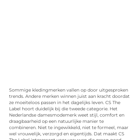
"
Laten we van start gaan en verkennen hoe u
lokale reclame kunt benutten om de groei
van uw onderneming te stimuleren.
Laten we beginnen
Sommige kledingmerken vallen op door uitgesproken
trends. Andere merken winnen juist aan kracht doordat
ze moeiteloos passen in het dagelijks leven. CS The
Label hoort duidelijk bij die tweede categorie. Het
Nederlandse damesmodemerk weet stijl, comfort en
draagbaarheid op een natuurlijke manier te
combineren. Niet te ingewikkeld, niet te formeel, maar
wel vrouwelijk, verzorgd en eigentijds. Dat maakt CS
The Label interessant voor vrouwen die graag goed