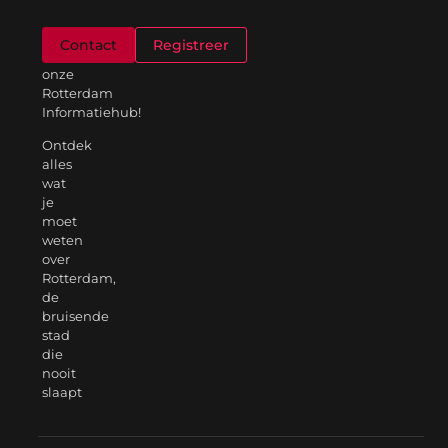
Welkom
Contact
Registreer
op
onze
Rotterdam
Informatiehub!
Ontdek
alles
wat
je
moet
weten
over
Rotterdam,
de
bruisende
stad
die
nooit
slaapt