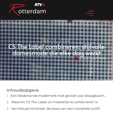
MEI 15, 2026
CS The Label combineren: stijlvolle
damesmode die elke dag werkt
Kledingwinkels
Inhoudsopgave
Een Nederlands modemerk met gevoel voor draagbaarheid
Waarom CS The Label zo makkelijk te combineren is
Van blouse tot broek: de basis van een complete outfit