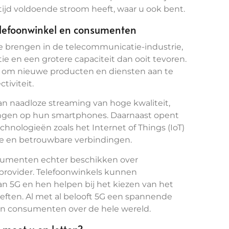
ltijd voldoende stroom heeft, waar u ook bent.
elefoonwinkel en consumenten
e brengen in de telecommunicatie-industrie,
e en een grotere capaciteit dan ooit tevoren.
d om nieuwe producten en diensten aan te
tiviteit.
 naadloze streaming van hoge kwaliteit,
ingen op hun smartphones. Daarnaast opent
ologieën zoals het Internet of Things (IoT)
lle en betrouwbare verbindingen.
nsumenten echter beschikken over
rovider. Telefoonwinkels kunnen
 5G en hen helpen bij het kiezen van het
ften. Al met al belooft 5G een spannende
 en consumenten over de hele wereld.