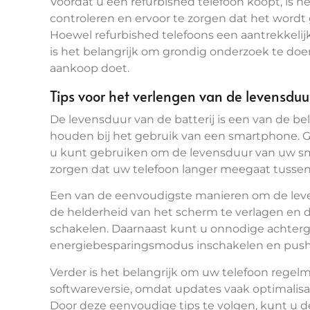
Voordat u een refurbished telefoon koopt, is he
controleren en ervoor te zorgen dat het wordt
Hoewel refurbished telefoons een aantrekkelij
is het belangrijk om grondig onderzoek te doe
aankoop doet.
Tips voor het verlengen van de levensdu
De levensduur van de batterij is een van de b
houden bij het gebruik van een smartphone. Gel
u kunt gebruiken om de levensduur van uw sma
zorgen dat uw telefoon langer meegaat tusse
Een van de eenvoudigste manieren om de levens
de helderheid van het scherm te verlagen en 
schakelen. Daarnaast kunt u onnodige achterg
energiebesparingsmodus inschakelen en push
Verder is het belangrijk om uw telefoon regelm
softwareversie, omdat updates vaak optimalisat
Door deze eenvoudige tips te volgen, kunt u 