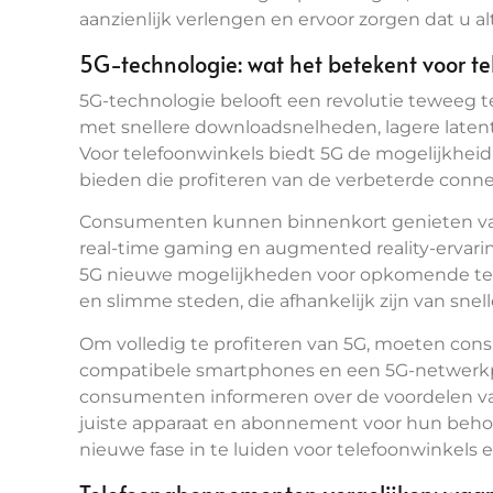
aanzienlijk verlengen en ervoor zorgen dat u a
5G-technologie: wat het betekent voor t
5G-technologie belooft een revolutie teweeg t
met snellere downloadsnelheden, lagere latenti
Voor telefoonwinkels biedt 5G de mogelijkhei
bieden die profiteren van de verbeterde connec
Consumenten kunnen binnenkort genieten van
real-time gaming en augmented reality-ervar
5G nieuwe mogelijkheden voor opkomende techn
en slimme steden, die afhankelijk zijn van sne
Om volledig te profiteren van 5G, moeten co
compatibele smartphones en een 5G-netwerkp
consumenten informeren over de voordelen van
juiste apparaat en abonnement voor hun behoe
nieuwe fase in te luiden voor telefoonwinkels