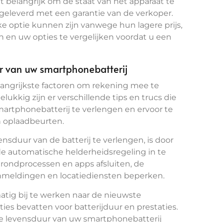
t belangrijk om de staat van het apparaat te
 geleverd met een garantie van de verkoper.
ke optie kunnen zijn vanwege hun lagere prijs,
n en uw opties te vergelijken voordat u een
ur van uw smartphonebatterij
elangrijkste factoren om rekening mee te
ukkig zijn er verschillende tips en trucs die
rtphonebatterij te verlengen en ervoor te
n oplaadbeurten.
duur van de batterij te verlengen, is door
de automatische helderheidsregeling in te
rondprocessen en apps afsluiten, de
meldingen en locatiediensten beperken.
atig bij te werken naar de nieuwste
ies bevatten voor batterijduur en prestaties.
de levensduur van uw smartphonebatterij