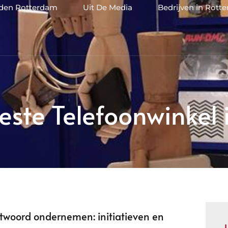
jden Rotterdam
Uit De Media
Bedrijven in Rott
ste Telefoonwinkel
twoord ondernemen: initiatieven en