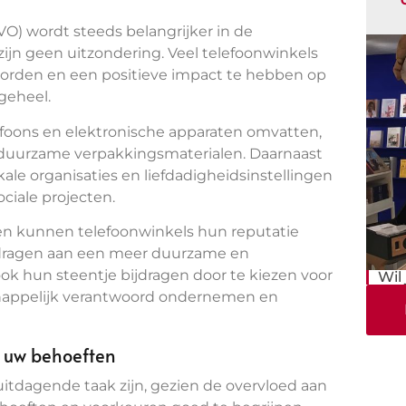
) wordt steeds belangrijker in de
zijn geen uitzondering. Veel telefoonwinkels
 worden en een positieve impact te hebben op
geheel.
efoons en elektronische apparaten omvatten,
 duurzame verpakkingsmaterialen. Daarnaast
e organisaties en liefdadigheidsinstellingen
ciale projecten.
even kunnen telefoonwinkels hun reputatie
ijdragen aan een meer duurzame en
 hun steentje bijdragen door te kiezen voor
Wil
chappelijk verantwoord ondernemen en
r uw behoeften
itdagende taak zijn, gezien de overvloed aan