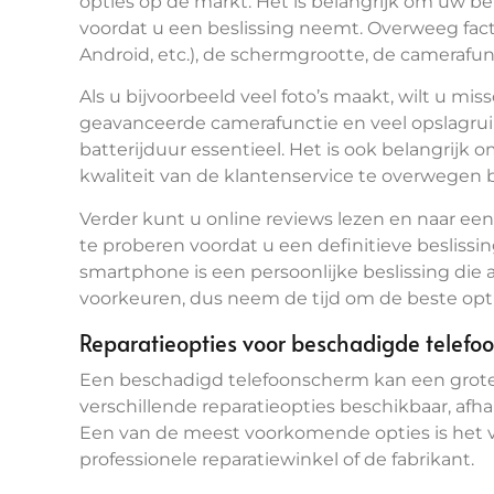
opties op de markt. Het is belangrijk om uw b
voordat u een beslissing neemt. Overweeg fact
Android, etc.), de schermgrootte, de camerafun
Als u bijvoorbeeld veel foto’s maakt, wilt u 
geavanceerde camerafunctie en veel opslagruim
batterijduur essentieel. Het is ook belangrijk 
kwaliteit van de klantenservice te overwegen 
Verder kunt u online reviews lezen en naar ee
te proberen voordat u een definitieve beslissi
smartphone is een persoonlijke beslissing die
voorkeuren, dus neem de tijd om de beste opti
Reparatieopties voor beschadigde telef
Een beschadigd telefoonscherm kan een grote br
verschillende reparatieopties beschikbaar, afha
Een van de meest voorkomende opties is het 
professionele reparatiewinkel of de fabrikant.