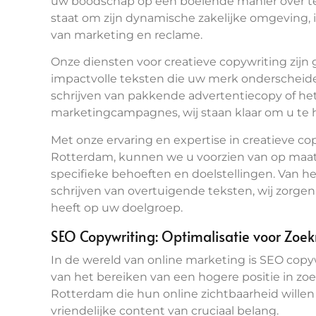
uw boodschap op een boeiende manier over te
staat om zijn dynamische zakelijke omgeving, i
van marketing en reclame.
Onze diensten voor creatieve copywriting zijn
impactvolle teksten die uw merk onderscheide
schrijven van pakkende advertentiecopy of he
marketingcampagnes, wij staan klaar om u te h
Met onze ervaring en expertise in creatieve c
Rotterdam, kunnen we u voorzien van op maat
specifieke behoeften en doelstellingen. Van h
schrijven van overtuigende teksten, wij zorge
heeft op uw doelgroep.
SEO Copywriting: Optimalisatie voor Zoe
In de wereld van online marketing is SEO cop
van het bereiken van een hogere positie in zo
Rotterdam die hun online zichtbaarheid willen 
vriendelijke content van cruciaal belang.