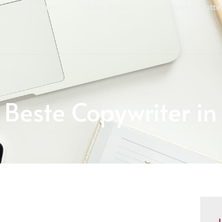
jden Rotterdam
Uit De Media
Bedrijven in Rott
Beste Copywriter i