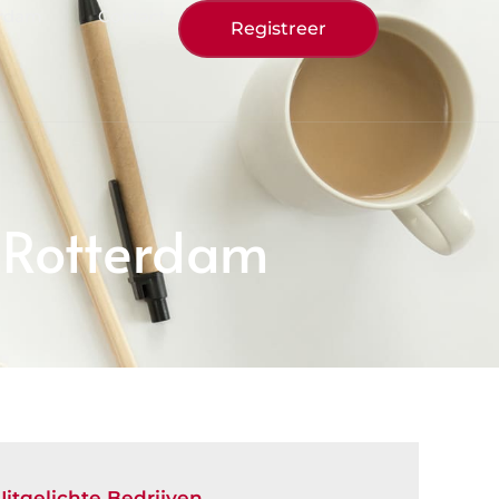
erdam
Contact
Registreer
n Rotterdam
Uitgelichte Bedrijven