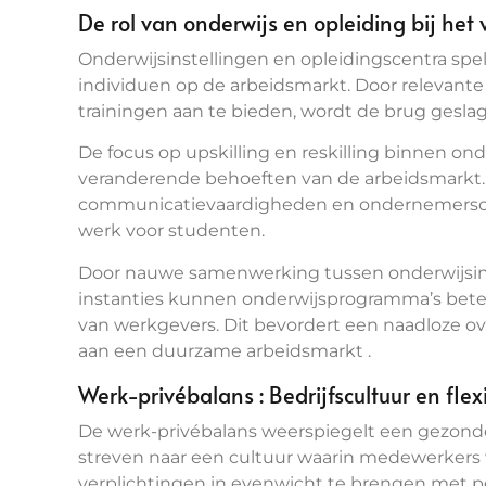
De rol van onderwijs en opleiding bij het
Onderwijsinstellingen en opleidingscentra spel
individuen op de arbeidsmarkt. Door relevante
trainingen aan te bieden, wordt de brug gesl
De focus op upskilling en reskilling binnen o
veranderende behoeften van de arbeidsmarkt. 
communicatievaardigheden en ondernemersch
werk voor studenten.
Door nauwe samenwerking tussen onderwijsins
instanties kunnen onderwijsprogramma’s bet
van werkgevers. Dit bevordert een naadloze ov
aan een duurzame arbeidsmarkt .
Werk-privébalans : Bedrijfscultuur en fle
De werk-privébalans weerspiegelt een gezond
streven naar een cultuur waarin medewerker
verplichtingen in evenwicht te brengen met pe