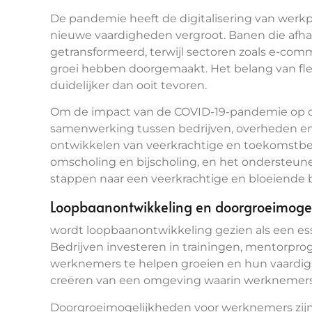
De pandemie heeft de digitalisering van werk
nieuwe vaardigheden vergroot. Banen die afhank
getransformeerd, terwijl sectoren zoals e-comm
groei hebben doorgemaakt. Het belang van fle
duidelijker dan ooit tevoren.
Om de impact van de COVID-19-pandemie op d
samenwerking tussen bedrijven, overheden en 
ontwikkelen van veerkrachtige en toekomstbes
omscholing en bijscholing, en het ondersteun
stappen naar een veerkrachtige en bloeiende
Loopbaanontwikkeling en doorgroeimoge
wordt loopbaanontwikkeling gezien als een ess
Bedrijven investeren in trainingen, mentorp
werknemers te helpen groeien en hun vaardigh
creëren van een omgeving waarin werknemers
Doorgroeimogelijkheden voor werknemers zijn d