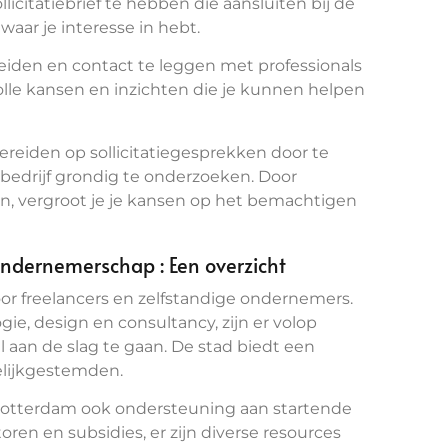
licitatiebrief te hebben die aansluiten bij de
waar je interesse in hebt.
reiden en contact te leggen met professionals
olle kansen en inzichten die je kunnen helpen
bereiden op sollicitatiegesprekken door te
edrijf grondig te onderzoeken. Door
en, vergroot je je kansen op het bemachtigen
ondernemerschap : Een overzicht
or freelancers en zelfstandige ondernemers.
gie, design en consultancy, zijn er volop
 aan de slag te gaan. De stad biedt een
elijkgestemden.
 Rotterdam ook ondersteuning aan startende
en en subsidies, er zijn diverse resources