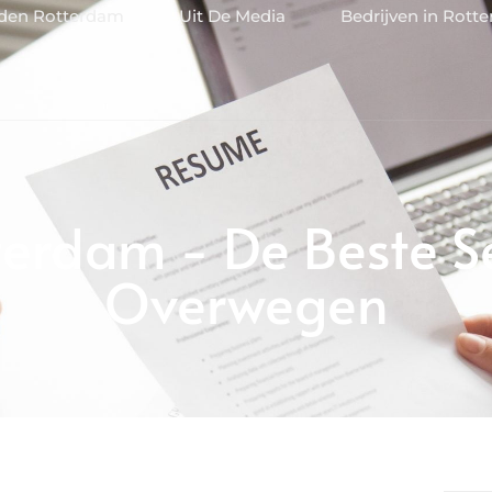
jden Rotterdam
Uit De Media
Bedrijven in Rott
terdam - De Beste S
Overwegen