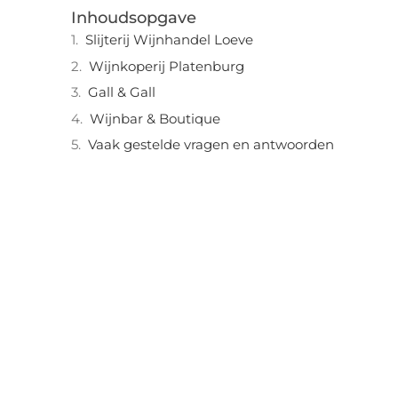
Inhoudsopgave
Slijterij Wijnhandel Loeve
Wijnkoperij Platenburg
Gall & Gall
Wijnbar & Boutique
Vaak gestelde vragen en antwoorden
"
Laten we van start gaan en verkennen
hoe u lokale reclame kunt benutten
om de groei van uw onderneming te
stimuleren.
Laten we beginnen