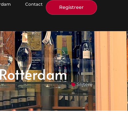
erdam
Contact
Registreer
m Rotterdam
Slijterij