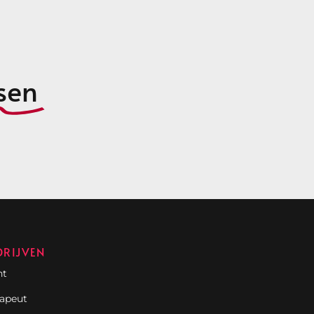
sen
DRIJVEN
nt
rapeut