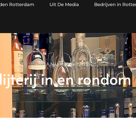
jden Rotterdam
Uit De Media
Bedrijven in Rott
JANUARI 4, 2024
lijterij in en rondo