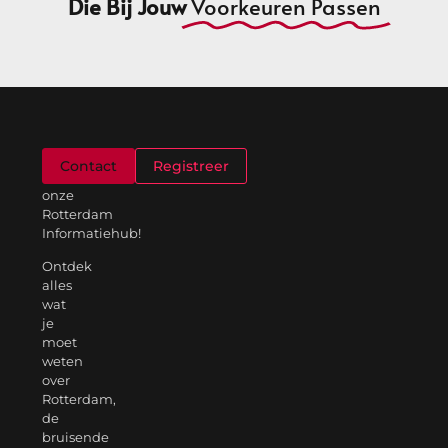
Die Bij Jouw
Voorkeuren Passen
Welkom
Contact
Registreer
op
onze
Rotterdam
Informatiehub!
Ontdek
alles
wat
je
moet
weten
over
Rotterdam,
de
bruisende