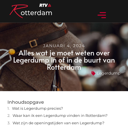
JANUARI 4, 2024
Alles wat je moet weten over
Legerdump in of in de buurt van
Rotterdam
Legerdump
Inhoudsopgave
Wat is Legerdump precies?
Waar kan ik een Legerdump vinden in Rotterdam?
Wat zijn de openingstijden van een Legerdump?