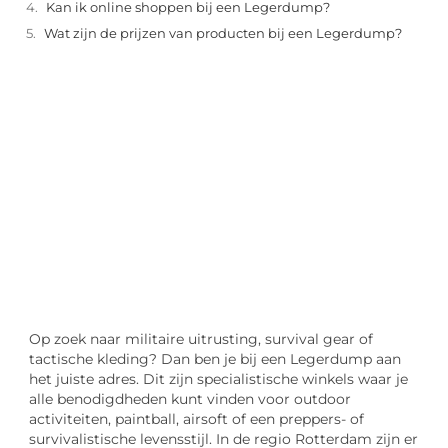
Kan ik online shoppen bij een Legerdump?
Wat zijn de prijzen van producten bij een Legerdump?
"
Laten we van start gaan en verkennen hoe u
lokale reclame kunt benutten om de groei
van uw onderneming te stimuleren.
Laten we beginnen
Op zoek naar militaire uitrusting, survival gear of
tactische kleding? Dan ben je bij een Legerdump aan
het juiste adres. Dit zijn specialistische winkels waar je
alle benodigdheden kunt vinden voor outdoor
activiteiten, paintball, airsoft of een preppers- of
survivalistische levensstijl. In de regio Rotterdam zijn er