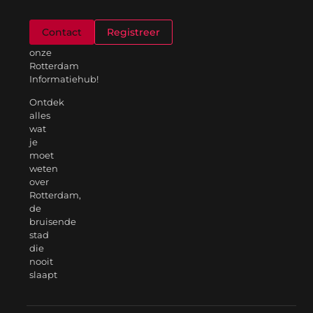
Welkom
Contact
Registreer
op
onze
Rotterdam
Informatiehub!
Ontdek
alles
wat
je
moet
weten
over
Rotterdam,
de
bruisende
stad
die
nooit
slaapt