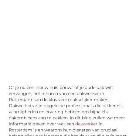
"
Laten we van start gaan en verkennen hoe u
lokale reclame kunt benutten om de groei
van uw onderneming te stimuleren.
Laten we beginnen
Of je nu een nieuw huis bouwt of je oude dak wilt
vervangen, het inhuren van een dakwerker in
Rotterdam kan de klus veel makkelijker maken.
Dakwerkers zijn opgeleide professionals die de kennis,
vaardigheden en ervaring hebben om bijna elk
dakprobleem aan te pakken. In dit blog zullen we meer
informatie geven over wat een
dakwerker
in
Rotterdam is en waarom hun diensten van cruciaal
belang zijn voor iedereen die het dak van zijn huis moet