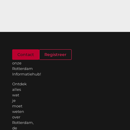
Welkom
Contact
Registreer
op
onze
Rotterdam
Informatiehub!
Ontdek
alles
wat
je
moet
weten
over
Rotterdam,
de