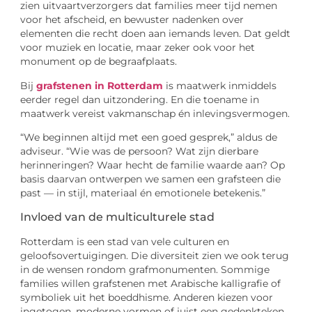
zien uitvaartverzorgers dat families meer tijd nemen
voor het afscheid, en bewuster nadenken over
elementen die recht doen aan iemands leven. Dat geldt
voor muziek en locatie, maar zeker ook voor het
monument op de begraafplaats.
Bij
grafstenen in Rotterdam
is maatwerk inmiddels
eerder regel dan uitzondering. En die toename in
maatwerk vereist vakmanschap én inlevingsvermogen.
“We beginnen altijd met een goed gesprek,” aldus de
adviseur. “Wie was de persoon? Wat zijn dierbare
herinneringen? Waar hecht de familie waarde aan? Op
basis daarvan ontwerpen we samen een grafsteen die
past — in stijl, materiaal én emotionele betekenis.”
Invloed van de multiculturele stad
Rotterdam is een stad van vele culturen en
geloofsovertuigingen. Die diversiteit zien we ook terug
in de wensen rondom grafmonumenten. Sommige
families willen grafstenen met Arabische kalligrafie of
symboliek uit het boeddhisme. Anderen kiezen voor
ingetogen, moderne vormen of juist een gedenkteken