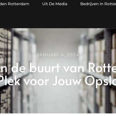
jden Rotterdam
Uit De Media
Bedrijven in Rott
JANUARI 4, 2024
 in de buurt van Rot
 Plek voor Jouw Ops