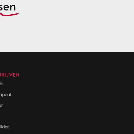
sen
DRIJVEN
nt
rapeut
er
ilder