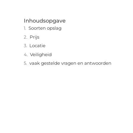
Inhoudsopgave
Soorten opslag
Prijs
Locatie
Veiligheid
vaak gestelde vragen en antwoorden
"
Laten we van start gaan en verkennen
hoe u lokale reclame kunt benutten
om de groei van uw onderneming te
stimuleren.