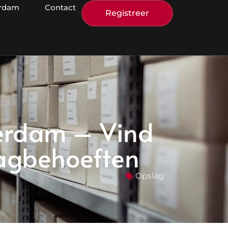
erdam
Contact
Registreer
terdam – Vind
lagbehoeften
Opslag