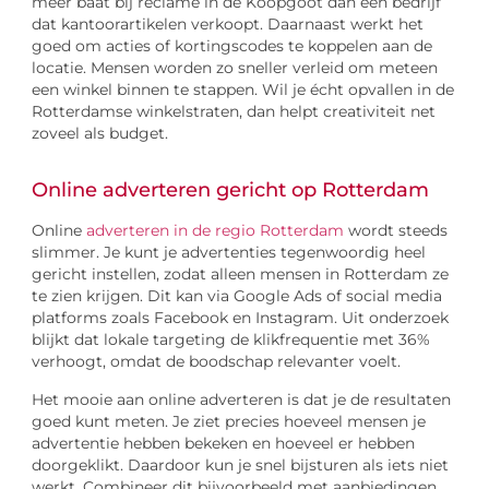
meer baat bij reclame in de Koopgoot dan een bedrijf
dat kantoorartikelen verkoopt. Daarnaast werkt het
goed om acties of kortingscodes te koppelen aan de
locatie. Mensen worden zo sneller verleid om meteen
een winkel binnen te stappen. Wil je écht opvallen in de
Rotterdamse winkelstraten, dan helpt creativiteit net
zoveel als budget.
Online adverteren gericht op Rotterdam
Online
adverteren in de regio Rotterdam
wordt steeds
slimmer. Je kunt je advertenties tegenwoordig heel
gericht instellen, zodat alleen mensen in Rotterdam ze
te zien krijgen. Dit kan via Google Ads of social media
platforms zoals Facebook en Instagram. Uit onderzoek
blijkt dat lokale targeting de klikfrequentie met 36%
verhoogt, omdat de boodschap relevanter voelt.
Het mooie aan online adverteren is dat je de resultaten
goed kunt meten. Je ziet precies hoeveel mensen je
advertentie hebben bekeken en hoeveel er hebben
doorgeklikt. Daardoor kun je snel bijsturen als iets niet
werkt. Combineer dit bijvoorbeeld met aanbiedingen