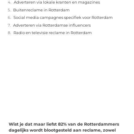
Adverteren via lokale kranten en magazines
Buitenreclame in Rotterdam
Social media campagnes specifiek voor Rotterdam
Adverteren via Rotterdamse influencers
Radio en televisie reclame in Rotterdam
"
Laten we van start gaan en verkennen hoe u
lokale reclame kunt benutten om de groei
van uw onderneming te stimuleren.
Laten we beginnen
Wist je dat maar liefst 82% van de Rotterdammers
dagelijks wordt blootgesteld aan reclame, zowel