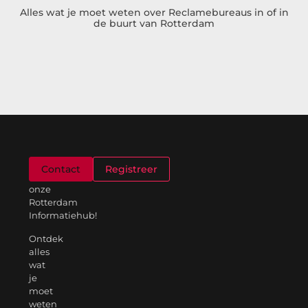
Alles wat je moet weten over Reclamebureaus in of in
de buurt van Rotterdam
Welkom
Contact
Registreer
op
onze
Rotterdam
Informatiehub!
Ontdek
alles
wat
je
moet
weten