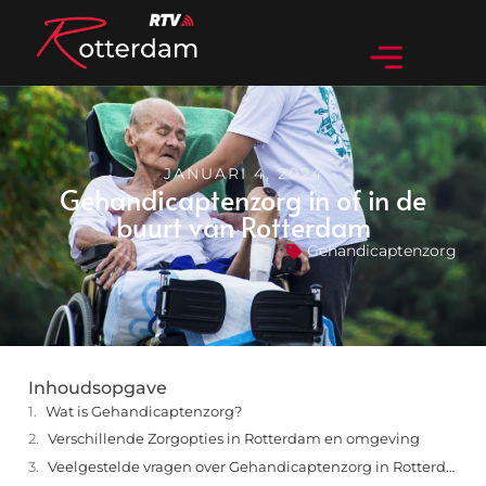
JANUARI 4, 2024
Gehandicaptenzorg in of in de
buurt van Rotterdam
Gehandicaptenzorg
Inhoudsopgave
Wat is Gehandicaptenzorg?
Verschillende Zorgopties in Rotterdam en omgeving
Veelgestelde vragen over Gehandicaptenzorg in Rotterdam