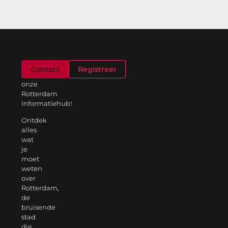
Welkom
Contact
Registreer
op
onze
Rotterdam
Informatiehub!
Ontdek
alles
wat
je
moet
weten
over
Rotterdam,
de
bruisende
stad
die