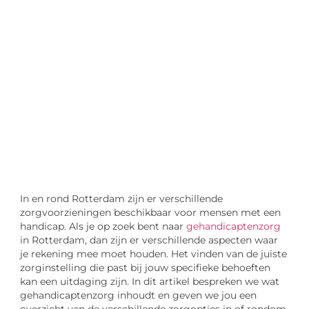
"
Laten we van start gaan en verkennen hoe u
lokale reclame kunt benutten om de groei
van uw onderneming te stimuleren.
Laten we beginnen
In en rond Rotterdam zijn er verschillende
zorgvoorzieningen beschikbaar voor mensen met een
handicap. Als je op zoek bent naar
gehandicaptenzorg
in Rotterdam, dan zijn er verschillende aspecten waar
je rekening mee moet houden. Het vinden van de juiste
zorginstelling die past bij jouw specifieke behoeften
kan een uitdaging zijn. In dit artikel bespreken we wat
gehandicaptenzorg inhoudt en geven we jou een
overzicht van de verschillende zorgopties in of rondom