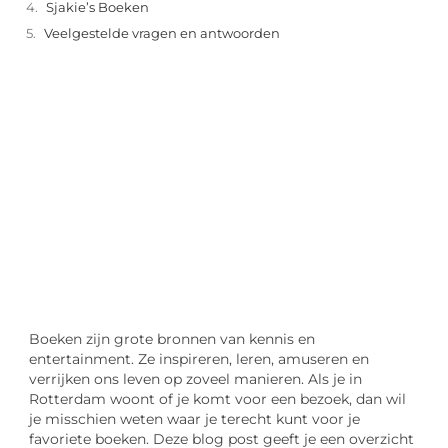
Sjakie’s Boeken
Veelgestelde vragen en antwoorden
"
Laten we van start gaan en verkennen hoe u
lokale reclame kunt benutten om de groei
van uw onderneming te stimuleren.
Laten we beginnen
Boeken zijn grote bronnen van kennis en
entertainment. Ze inspireren, leren, amuseren en
verrijken ons leven op zoveel manieren. Als je in
Rotterdam woont of je komt voor een bezoek, dan wil
je misschien weten waar je terecht kunt voor je
favoriete boeken. Deze blog post geeft je een overzicht