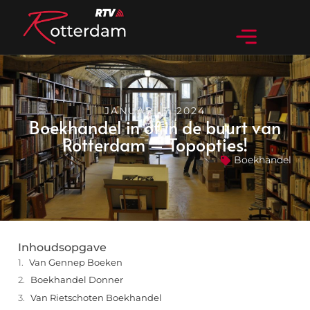
JANUARI 3, 2024
Boekhandel in of in de buurt van
Rotterdam – Topopties!
Boekhandel
Inhoudsopgave
Van Gennep Boeken
Boekhandel Donner
Van Rietschoten Boekhandel