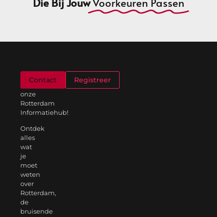
Die Bij Jouw
Voorkeuren Passen
Welkom
Contact
Registreer
op
onze
Rotterdam
Informatiehub!
Ontdek
alles
wat
je
moet
weten
over
Rotterdam,
de
bruisende