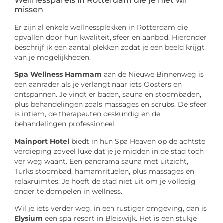
Wellnessparels in Rotterdam die je niet wil
missen
Er zijn al enkele wellnessplekken in Rotterdam die
opvallen door hun kwaliteit, sfeer en aanbod. Hieronder
beschrijf ik een aantal plekken zodat je een beeld krijgt
van je mogelijkheden.
Spa Wellness Hammam
aan de Nieuwe Binnenweg is
een aanrader als je verlangt naar iets Oosters en
ontspannen. Je vindt er baden, sauna en stoombaden,
plus behandelingen zoals massages en scrubs. De sfeer
is intiem, de therapeuten deskundig en de
behandelingen professioneel.
Mainport Hotel
biedt in hun Spa Heaven op de achtste
verdieping zoveel luxe dat je je midden in de stad toch
ver weg waant. Een panorama sauna met uitzicht,
Turks stoombad, hamamrituelen, plus massages en
relaxruimtes. Je hoeft de stad niet uit om je volledig
onder te dompelen in wellness.
Wil je iets verder weg, in een rustiger omgeving, dan is
Elysium
een spa‑resort in Bleiswijk. Het is een stukje