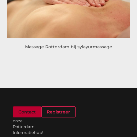
Massage Rotterdam bij sylayurmassage
Welkom
Contact
Registreer
op
onze
Rotterdam
Informatiehub!