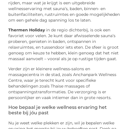
rijden, maar wat je krijgt is een uitgebreide
wellnesservaring met sauna’s, baden, binnen- en
buitenfaciliteiten, rustruimtes en goede mogelijkheden
om een gehele dag spanning los te laten.
Thermen Holiday
in de regio dichterbij, is ook een
favoriet voor velen. Je kunt daar afwisselende sauna’s
proberen, genieten in baden, ontspannen in
relaxruimtes, en tussendoor iets eten. De sfeer is groot
genoeg om keuze te hebben, klein genoeg dat het niet
massaal aanvoelt – vooral als je op rustige tijden gaat.
Verder zijn er kleinere wellness‑salons en
massagecentra in de stad, zoals Anchanpark Wellness
Centre, waar je terecht kunt voor specifieke
behandelingen zoals Thaise massages of
ontspanningstransformaties. De verzorging is er
persoonlijker en vaak intiemer dan in grote resorts.
Hoe bepaal je welke wellness ervaring het
beste bij jóu past
Nu je weet welke plekken er zijn, wil je bepalen welke
ervaring het meeste bij jouw behoeften past. Denk na