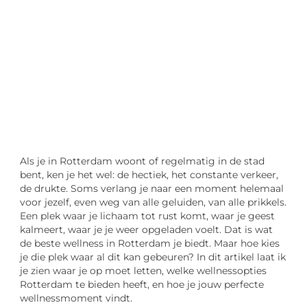
"
Laten we van start gaan en verkennen hoe u
lokale reclame kunt benutten om de groei
van uw onderneming te stimuleren.
Laten we beginnen
Als je in Rotterdam woont of regelmatig in de stad
bent, ken je het wel: de hectiek, het constante verkeer,
de drukte. Soms verlang je naar een moment helemaal
voor jezelf, even weg van alle geluiden, van alle prikkels.
Een plek waar je lichaam tot rust komt, waar je geest
kalmeert, waar je je weer opgeladen voelt. Dat is wat
de beste wellness in Rotterdam je biedt. Maar hoe kies
je die plek waar al dit kan gebeuren? In dit artikel laat ik
je zien waar je op moet letten, welke wellnessopties
Rotterdam te bieden heeft, en hoe je jouw perfecte
wellnessmoment vindt.