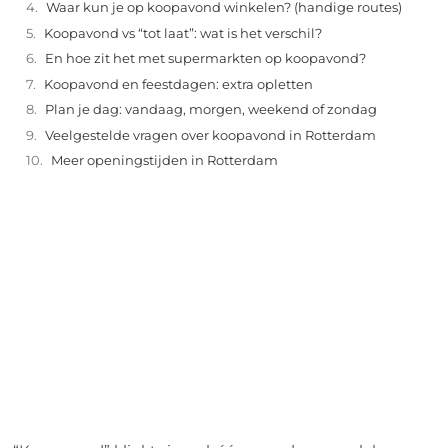
Waar kun je op koopavond winkelen? (handige routes)
Koopavond vs “tot laat”: wat is het verschil?
En hoe zit het met supermarkten op koopavond?
Koopavond en feestdagen: extra opletten
Plan je dag: vandaag, morgen, weekend of zondag
Veelgestelde vragen over koopavond in Rotterdam
Meer openingstijden in Rotterdam
"
Laten we van start gaan en verkennen hoe u
lokale reclame kunt benutten om de groei
van uw onderneming te stimuleren.
Laten we beginnen