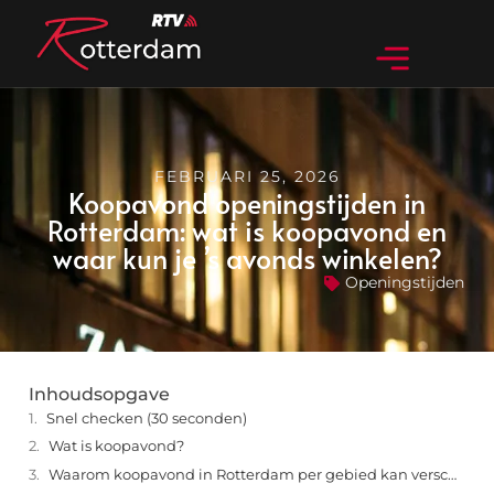
FEBRUARI 25, 2026
Koopavond openingstijden in
Rotterdam: wat is koopavond en
waar kun je ’s avonds winkelen?
Openingstijden
Inhoudsopgave
Snel checken (30 seconden)
Wat is koopavond?
Waarom koopavond in Rotterdam per gebied kan verschillen