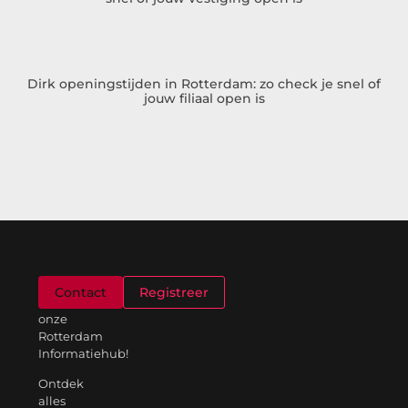
Dirk openingstijden in Rotterdam: zo check je snel of
jouw filiaal open is
Welkom
Contact
Registreer
op
onze
Rotterdam
Informatiehub!
Ontdek
alles