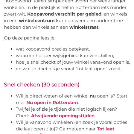
“Koopavond” klinkt simpel: één avond per week langer
winkelen. In de praktijk is het in Rotterdam iets minder
zwart-wit.
Koopavond verschilt per gebied
, en winkels
in een
winkelcentrum
kunnen weer een ander ritme
hebben dan winkels aan een
winkelstraat
.
Op deze pagina lees je:
wat koopavond precies betekent,
waarom het per wijk/gebied kan verschillen,
hoe je snel checkt of jouw winkel vanavond open is,
en wat je doet als je vooral “tot laat open” zoekt.
Snel checken (30 seconden)
Wil je direct weten of een winkel
nu
open is? Start
met
Nu open in Rotterdam
.
Twijfel je of zie je tijden die niet logisch lijken?
Check
Afwijkende openingstijden
.
Wil je vanavond winkelen (en zoek je vooral opties
die laat open zijn)? Ga meteen naar
Tot laat