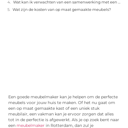
Wat kan ik verwachten van een samenwerking met een meubelmaker in Rotterdam?
Wat zijn de kosten van op maat gemaakte meubels?
"
Laten we van start gaan en verkennen hoe u
lokale reclame kunt benutten om de groei
van uw onderneming te stimuleren.
Laten we beginnen
Een goede meubelmaker kan je helpen om de perfecte
meubels voor jouw huis te maken. Of het nu gaat om
een op maat gemaakte kast of een uniek stuk
meubilair, een vakman kan je ervoor zorgen dat alles
tot in de perfectie is afgewerkt. Als je op zoek bent naar
een
meubelmaker
in Rotterdam, dan zul je