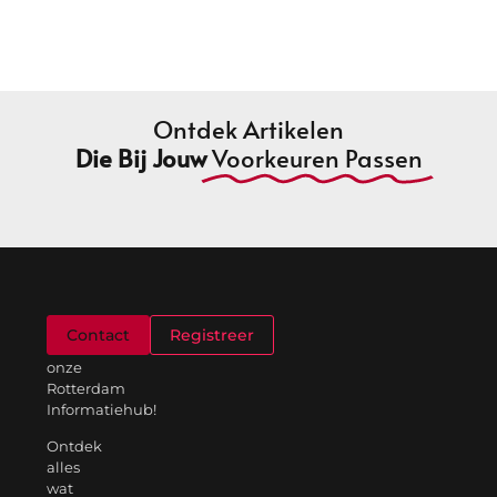
Ontdek Artikelen
Die Bij Jouw
Voorkeuren Passen
Welkom
Contact
Registreer
op
onze
Rotterdam
Informatiehub!
Ontdek
alles
wat