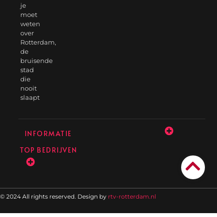
je
moet
weten
over
Rotterdam,
de
bruisende
stad
die
nooit
slaapt
INFORMATIE
TOP BEDRIJVEN
© 2024 All rights reserved. Design by
rtv-rotterdam.nl