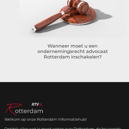
Wanneer moet u een
ondernemingsrecht advocaat
Rotterdam inschakelen?
Welkom op onze Rotterdam Informatiehub!
Ontdek alles wat je moet weten over Rotterdam, de bruisende