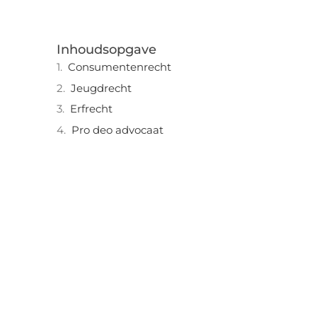
Inhoudsopgave
Consumentenrecht
Jeugdrecht
Erfrecht
Pro deo advocaat
"
Laten we van start gaan en verkennen
hoe u lokale reclame kunt benutten
om de groei van uw onderneming te
stimuleren.