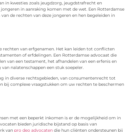
an in kwesties zoals jeugdzorg, jeugdstrafrecht en
in jongeren in aanraking komen met de wet. Een Rotterdamse
n van de rechten van deze jongeren en hen begeleiden in
e rechten van erfgenamen. Het kan leiden tot conflicten
 testamenten of erfdelingen. Een Rotterdamse advocaat die
llen van een testament, het afhandelen van een erfenis en
g van nalatenschappen een stuk soepeler.
ng in diverse rechtsgebieden, van consumentenrecht tot
kelen bij complexe vraagstukken om uw rechten te beschermen
nsen met een beperkt inkomen is er de mogelijkheid om in
caten bieden juridische bijstand op basis van
erk van
pro deo advocaten
die hun cliënten ondersteunen bij