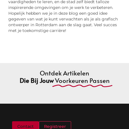
vaardigheden te leren, en de stad zelf biedt talloze
inspirerende omgevingen om je werk te verbeteren.
Hopelijk hebben we je in deze blog een goed idee
gegeven van wat je kunt verwachten als je als grafisch
ontwerper in Rotterdam aan de slag gaat. Veel succes
met je toekomstige carrière!
Ontdek Artikelen
Die Bij Jouw
Voorkeuren Passen
Welkom
Contact
Registreer