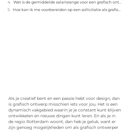
Wat is de gemiddelde salarisrange voor een grafisch ontwerper in Rotterdam?
Hoe kan ik me voorbereiden op een sollicitatie als grafisch ontwerper in Rotterdam?
"
Laten we van start gaan en verkennen hoe u
lokale reclame kunt benutten om de groei
van uw onderneming te stimuleren.
Laten we beginnen
Als je creatief bent en een passie hebt voor design, dan
is grafisch ontwerp misschien iets voor jou. Het is een
dynamisch vakgebied waarin je je constant kunt blijven
ontwikkelen en nieuwe dingen kunt leren. En als je in
de regio Rotterdam woont, dan heb je geluk, want er
zijn genoeg mogelijkheden om als grafisch ontwerper