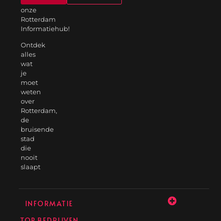
op
onze
Rotterdam
Informatiehub!
Ontdek
alles
wat
je
moet
weten
over
Rotterdam,
de
bruisende
stad
die
nooit
slaapt
INFORMATIE
TOP BEDRIJVEN