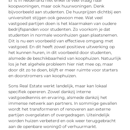
Er is in Nederland niet enkel te veel vraag naar
koopwoningen, maar ook huurwoningen. Denk
bijvoorbeeld aan studenten. De huurprijzen dichtbij een
universiteit stijgen ook gewoon mee. Wat veel
vastgoed partijen doen is het klaarmaken van oudere
bedrijfspanden voor studenten. Zo voorkom je dat
studenten in normale woonhuizen gaan plaatsnemen.
Dit is nu een voorbeeld van effectieve omgang met
vastgoed. En dit heeft zowel positieve uitwerking op
het kunnen huren, in dit voorbeeld door studenten,
alsmede de beschikbaarheid van koophuizen. Natuurlijk
los je het algehele probleem hier niet mee op, maar
door dit zo te doen, blijft er meer ruimte voor starters
en doorstromers van koophuizen.
Sons Real Estate werkt landelijk, maar kan lokaal
specifiek opereren. Zowel dankzij interne
vastgoedkennis en ervaring, alsmede dankzij het
immense netwerk aan partners. In sommige gevallen
wordt het transformeren of renoveren aan externe
partijen overgelaten of overgedragen. Uiteindelijk
worden huizen verbeterd en ook weer teruggebracht
aan de openbare woning0 of verhuurmarkt.