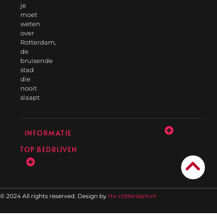
je
moet
weten
over
Rotterdam,
de
bruisende
stad
die
nooit
slaapt
INFORMATIE
TOP BEDRIJVEN
© 2024 All rights reserved. Design by
rtv-rotterdam.nl