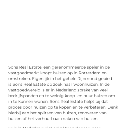
"
Laten we van start gaan en verkennen hoe u
lokale reclame kunt benutten om de groei
van uw onderneming te stimuleren.
Laten we beginnen
Sons Real Estate, een gerenommeerde speler in de
vastgoedmarkt koopt huizen op in Rotterdam en
omstreken. Eigenlijk in het gehele Rijnmond gebied
is Sons Real Estate op zoek naar woonhuizen. In de
vastgoedwereld is er in Nederland sprake van veel
bedrijfspanden en te weinig koop- en huur huizen om
in te kunnen wonen. Sons Real Estate helpt bij dat
proces door huizen op te kopen en te verbeteren. Denk
hierbij aan het splitsen van huizen, renoveren van
huizen of het verhuurbaar maken van huizen.