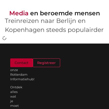
Media
en beroemde mensen
Treinreizen naar Berlijn en
Kopenhagen steeds populairder
Welkom
Contact
Registreer
op
onze
Rotterdam
Informatiehub!
Ontdek
alles
wat
je
moet