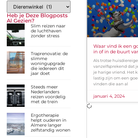
Heb je Deze Blogposts
Al Gezien?
Slim reizen naar
de luchthaven
zonder stress
Waar vind ik een g
in of in de buurt v
Traprenovatie: de
slimme
Als trotse huisdiereige
woningupgrade
vanzelfsprekend dat je
die iedereen dit
je harige vriend. Het
jaar doet
lastig zijn om een go
vinden die aan al
Steeds meer
Nederlanders
januari 4, 2024
reizen voordelig
met de trein
Ergotherapie
helpt ouderen in
Almere langer
zelfstandig wonen