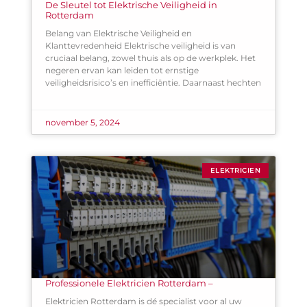
De Sleutel tot Elektrische Veiligheid in
Rotterdam
Belang van Elektrische Veiligheid en
Klanttevredenheid Elektrische veiligheid is van
cruciaal belang, zowel thuis als op de werkplek. Het
negeren ervan kan leiden tot ernstige
veiligheidsrisico’s en inefficiëntie. Daarnaast hechten
november 5, 2024
ELEKTRICIEN
Professionele Elektricien Rotterdam –
Elektricien Rotterdam is dé specialist voor al uw