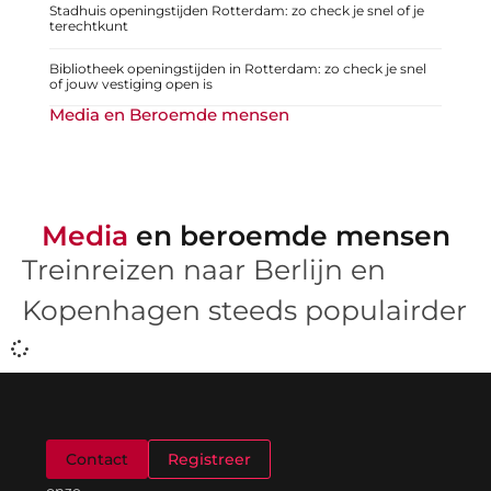
Stadhuis openingstijden Rotterdam: zo check je snel of je
terechtkunt
Bibliotheek openingstijden in Rotterdam: zo check je snel
of jouw vestiging open is
Media en Beroemde mensen
Media
en beroemde mensen
Treinreizen naar Berlijn en
Kopenhagen steeds populairder
Welkom
Contact
Registreer
op
onze