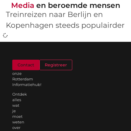
Media
en beroemde mensen
Treinreizen naar Berlijn en
Kopenhagen steeds populairder
Welkom
Contact
Registreer
op
onze
Rotterdam
Informatiehub!
Ontdek
alles
wat
je
moet
weten
over