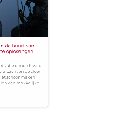
in de buurt van
te oplossingen
n
t vuile ramen leven.
 uitzicht en de sfeer
 Het schoonmaken
hien een makkelijke