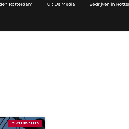
jden Rotterdam
Uit De Media
Bedrijven in Rott
tegorie: Glazenwas
GLAZENWASSER