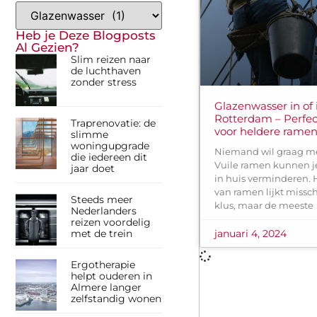
Heb je Deze Blogposts
Al Gezien?
Slim reizen naar
de luchthaven
zonder stress
Glazenwasser in of 
Rotterdam – Perfec
Traprenovatie: de
voor heldere rame
slimme
woningupgrade
Niemand wil graag me
die iedereen dit
Vuile ramen kunnen je
jaar doet
in huis verminderen.
van ramen lijkt missc
Steeds meer
klus, maar de meeste
Nederlanders
reizen voordelig
met de trein
januari 4, 2024
Ergotherapie
helpt ouderen in
Almere langer
zelfstandig wonen