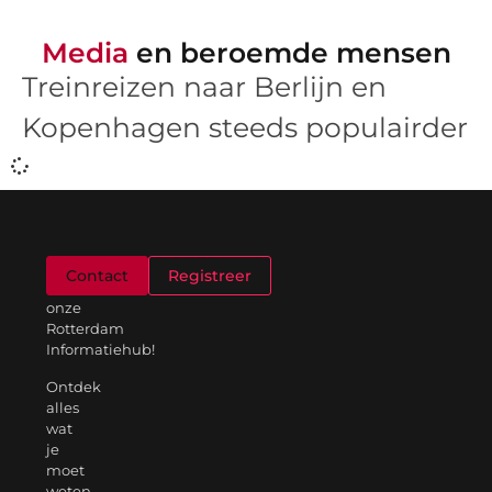
Media
en beroemde mensen
Treinreizen naar Berlijn en
Kopenhagen steeds populairder
Welkom
Contact
Registreer
op
onze
Rotterdam
Informatiehub!
Ontdek
alles
wat
je
moet
weten