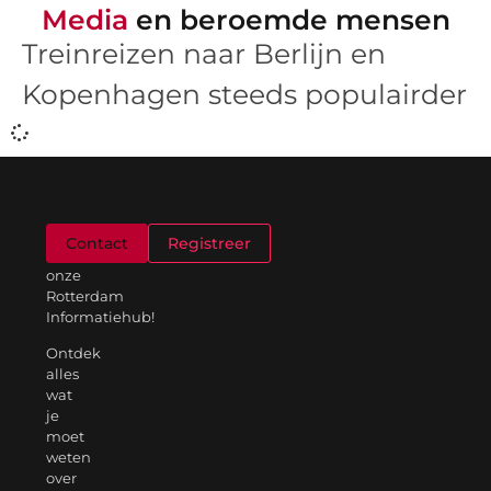
Media
en beroemde mensen
Treinreizen naar Berlijn en
Kopenhagen steeds populairder
Welkom
Contact
Registreer
op
onze
Rotterdam
Informatiehub!
Ontdek
alles
wat
je
moet
weten
over